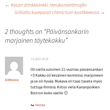
o
er
l
sA
e
Artikkelien
←
Kesän drinkkivinkki: Herukanlehtimojito
o
p
Grillattu kuvepaisti chimichurri kastikkeessa
→
k
p
selaus
2 thoughts on “
Päivänsankarin
marjainen täytekakku
”
7.6.2015 19:29
Oli siellä suloinen 11-vuotias päivänsankari
<3 Kakku oli kesäinen komistus marjoineen
ÄitiNonna
ja se oli hyvää. Mukava oli taas tavata myös
tuttuja ihmisiä. Kiitos vielä Kananpoikien
Bistron koko väelle 🙂
Vastaa