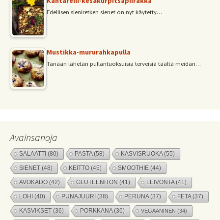
Kantarelli-kesäkurpitsapiirakka
Edellisen sieniretken sienet on nyt käytetty…
Mustikka-mururahkapulla
Tänään lähetän pullantuoksuisia terveisiä täältä meidän…
Avainsanoja
SALAATTI
(80)
PASTA
(58)
KASVISRUOKA
(55)
SIENET
(48)
KEITTO
(45)
SMOOTHIE
(44)
AVOKADO
(42)
GLUTEENITON
(41)
LEIVONTA
(41)
LOHI
(40)
PUNAJUURI
(38)
PERUNA
(37)
FETA
(37)
KASVIKSET
(36)
PORKKANA
(36)
VEGAANINEN
(34)