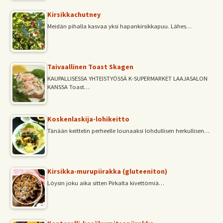
Kirsikkachutney
Meidän pihalla kasvaa yksi hapankirsikkapuu. Lähes…
Taivaallinen Toast Skagen
KAUPALLISESSA YHTEISTYÖSSÄ K-SUPERMARKET LAAJASALON
KANSSA Toast…
Koskenlaskija-lohikeitto
Tänään keittelin perheelle lounaaksi lohdullisen herkullisen…
Kirsikka-murupiirakka (gluteeniton)
Löysin joku aika sitten Pirkalta kivettömiä…