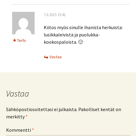
7.6.2015 19:41
Kiitos myös sinulle ihanista herkuista:
lusikkaleivistä ja puolukka-
Terhi
kookospaloista. 🙂
Vastaa
Vastaa
Sähköpostiosoitettasi ei julkaista.
Pakolliset kentät on
merkitty
*
Kommentti
*