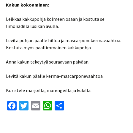
Kakun kokoaminen:
Leikkaa kakkupohja kolmeen osaan ja kostuta se
limonadilla lusikan avulla.
Levitä pohjan päälle hilloa ja mascarponekermavaahtoa.
Kostuta myös päällimmäinen kakkupohja.
Anna kakun tekeytyä seuraavaan päivään.
Levitä kakun päälle kerma-mascarponevaahtoa.
Koristele marjoilla, marengeilla ja kukilla.
Fa
T
E
W
S
ce
wi
m
h
h
b
tt
ai
at
ar