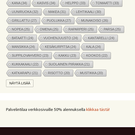
KANA
(34)
KASVIS
(34)
HELPPO
(33)
TOMAATTI
(33)
UUNIRUOKA
(32)
MAKEA
(31)
LEHTIKAALI
(30)
GRILLATTU
(27)
PUOLUKKA
(27)
MUNAKOISO
(26)
NOPEA
(25)
OMENA
(25)
RAPARPERI
(25)
PARSA
(25)
BATAATTI
(24)
VUOHENJUUSTO
(24)
KANTARELLI
(24)
MANSIKKA
(24)
KESÄKURPITSA
(24)
KALA
(24)
SUPPILOVAHVERO
(23)
KAKKU
(23)
KOOKOS
(22)
KUKKAKAALI
(22)
SUOLAINEN PIIRAKKA
(21)
KATKARAPU
(21)
RISOTTO
(20)
MUSTIKKA
(20)
MARJAT
(19)
APPELSIINI
(19)
PINAATTI
(19)
NÄYTÄ LISÄÄ
NYHTÖKAURA
(18)
KIKHERNE
(18)
LEIPÄ
(18)
LISUKE
(17)
INKIVÄÄRI
(17)
MANGO
(17)
JÄLKIRUOKA
(17)
PAPRIKA
(17)
COUSCOUS
(17)
Palvelintilaa verkkosivuille 50% alennuksella
klikkaa tästä!
VEGE
(16)
SITRUUNA
(16)
MEKSIKOLAINEN
(15)
PIIRAKKA
(15)