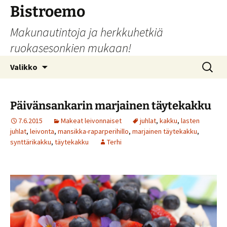
Siirry
Bistroemo
sisältöön
Makunautintoja ja herkkuhetkiä
ruokasesonkien mukaan!
Haku:
Valikko
Päivänsankarin marjainen täytekakku
7.6.2015
Makeat leivonnaiset
juhlat
,
kakku
,
lasten
juhlat
,
leivonta
,
mansikka-raparperihillo
,
marjainen täytekakku
,
synttärikakku
,
täytekakku
Terhi