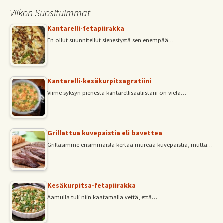
Viikon Suosituimmat
Kantarelli-fetapiirakka
En ollut suunnitellut sienestystä sen enempää…
Kantarelli-kesäkurpitsagratiini
Viime syksyn pienestä kantarellisaaliistani on vielä…
Grillattua kuvepaistia eli bavettea
Grillasimme ensimmäistä kertaa mureaa kuvepaistia, mutta…
Kesäkurpitsa-fetapiirakka
Aamulla tuli niin kaatamalla vettä, että…