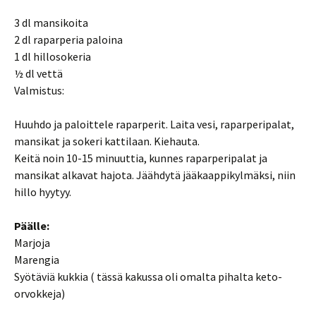
3 dl mansikoita
2 dl raparperia paloina
1 dl hillosokeria
½ dl vettä
Valmistus:
Huuhdo ja paloittele raparperit. Laita vesi, raparperipalat,
mansikat ja sokeri kattilaan. Kiehauta.
Keitä noin 10-15 minuuttia, kunnes raparperipalat ja
mansikat alkavat hajota. Jäähdytä jääkaappikylmäksi, niin
hillo hyytyy.
Päälle:
Marjoja
Marengia
Syötäviä kukkia ( tässä kakussa oli omalta pihalta keto-
orvokkeja)