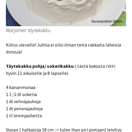
Marjainen täytekakku
Kiitos vieraille! Juhlia ei olisi ilman teitä rakkaita läheisiä
ihmisiä!
Täytekakku pohja/ sokerikakku
( tästä kakusta riitti
hyvin 11 aikuiselle ja 8 lapselle)
4 kananmunaa
1 1 /2 dl sokeria
1 dl vehnäjauhoja
1 dl perunajauhoja
1 tl leivinjauhetta
Vuoan ( halkaisija 18 cm -> tulee ihan piri pintaan) leivitys: