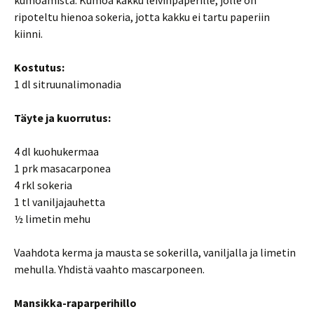
kumoamista. Kumoa kakku leivinpaperille, jolle on
ripoteltu hienoa sokeria, jotta kakku ei tartu paperiin
kiinni.
Kostutus:
1 dl sitruunalimonadia
Täyte ja kuorrutus:
4 dl kuohukermaa
1 prk masacarponea
4 rkl sokeria
1 tl vaniljajauhetta
½ limetin mehu
Vaahdota kerma ja mausta se sokerilla, vaniljalla ja limetin
mehulla. Yhdistä vaahto mascarponeen.
Mansikka-raparperihillo