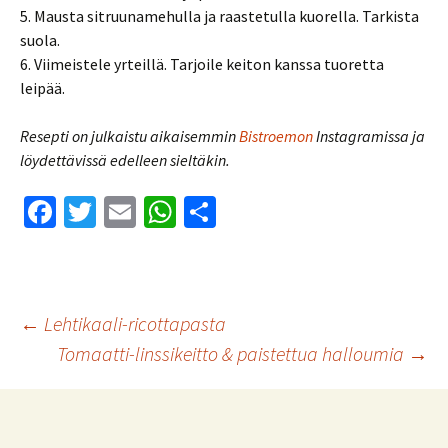
5. Mausta sitruunamehulla ja raastetulla kuorella. Tarkista
suola.
6. Viimeistele yrteillä. Tarjoile keiton kanssa tuoretta
leipää.
Resepti on julkaistu aikaisemmin
Bistroemon
Instagramissa ja
löydettävissä edelleen sieltäkin.
Fa
T
E
W
S
ce
wi
m
h
h
b
tt
ai
at
ar
o
er
l
sA
e
Artikkelien
←
Lehtikaali-ricottapasta
o
p
Tomaatti-linssikeitto & paistettua halloumia
→
k
p
selaus