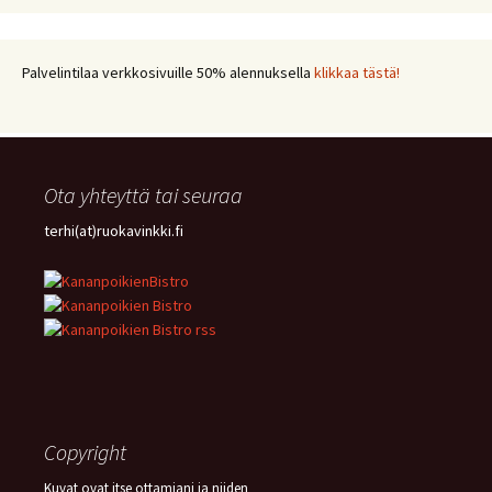
NYHTÖKAURA
(18)
KIKHERNE
(18)
LEIPÄ
(18)
LISUKE
(17)
INKIVÄÄRI
(17)
MANGO
(17)
JÄLKIRUOKA
(17)
PAPRIKA
(17)
COUSCOUS
(17)
Palvelintilaa verkkosivuille 50% alennuksella
klikkaa tästä!
VEGE
(16)
SITRUUNA
(16)
MEKSIKOLAINEN
(15)
PIIRAKKA
(15)
Ota yhteyttä tai seuraa
terhi(at)ruokavinkki.fi
Copyright
Kuvat ovat itse ottamiani ja niiden