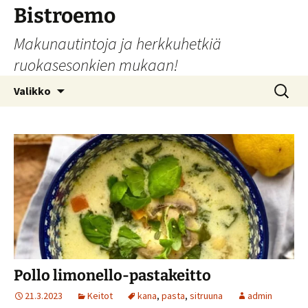
Siirry
Bistroemo
sisältöön
Makunautintoja ja herkkuhetkiä
ruokasesonkien mukaan!
Haku:
Valikko
Pollo limonello-pastakeitto
21.3.2023
Keitot
kana
,
pasta
,
sitruuna
admin