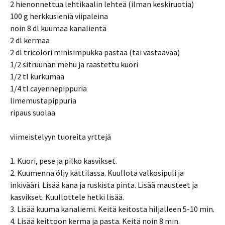
2 hienonnettua lehtikaalin lehteä (ilman keskiruotia)
100 g herkkusieniä viipaleina
noin 8 dl kuumaa kanalientä
2 dl kermaa
2 dl tricolori minisimpukka pastaa (tai vastaavaa)
1/2 sitruunan mehu ja raastettu kuori
1/2 tl kurkumaa
1/4 tl cayennepippuria
limemustapippuria
ripaus suolaa
viimeistelyyn tuoreita yrttejä
1. Kuori, pese ja pilko kasvikset.
2. Kuumenna öljy kattilassa. Kuullota valkosipuli ja
inkivääri. Lisää kana ja ruskista pinta. Lisää mausteet ja
kasvikset. Kuullottele hetki lisää.
3. Lisää kuuma kanaliemi. Keitä keitosta hiljalleen 5-10 min.
4. Lisää keittoon kerma ja pasta. Keitä noin 8 min.