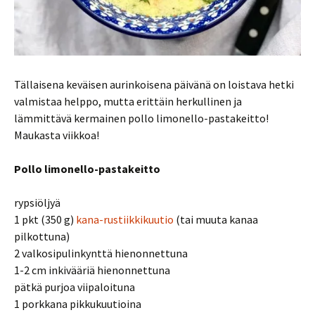
Tällaisena keväisen aurinkoisena päivänä on loistava hetki
valmistaa helppo, mutta erittäin herkullinen ja
lämmittävä kermainen pollo limonello-pastakeitto!
Maukasta viikkoa!
Pollo limonello-pastakeitto
rypsiöljyä
1 pkt (350 g)
kana-rustiikkikuutio
(tai muuta kanaa
pilkottuna)
2 valkosipulinkynttä hienonnettuna
1-2 cm inkivääriä hienonnettuna
pätkä purjoa viipaloituna
1 porkkana pikkukuutioina