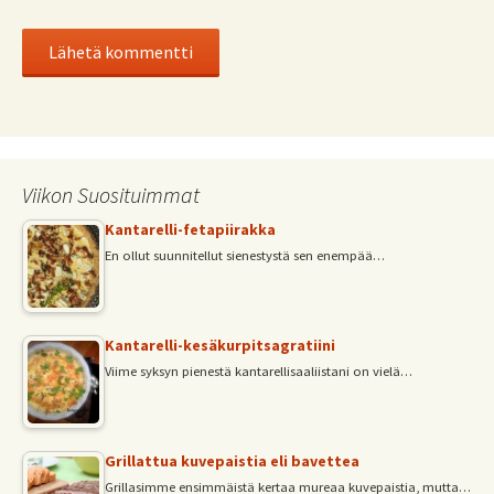
Viikon Suosituimmat
Kantarelli-fetapiirakka
En ollut suunnitellut sienestystä sen enempää…
Kantarelli-kesäkurpitsagratiini
Viime syksyn pienestä kantarellisaaliistani on vielä…
Grillattua kuvepaistia eli bavettea
Grillasimme ensimmäistä kertaa mureaa kuvepaistia, mutta…