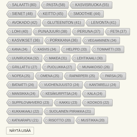
SALAATTI
(80)
PASTA
(58)
KASVISRUOKA
(55)
SIENET
(48)
KEITTO
(45)
SMOOTHIE
(44)
AVOKADO
(42)
GLUTEENITON
(41)
LEIVONTA
(41)
LOHI
(40)
PUNAJUURI
(38)
PERUNA
(37)
FETA
(37)
KASVIKSET
(36)
PORKKANA
(36)
VEGAANINEN
(34)
KANA
(34)
KASVIS
(34)
HELPPO
(33)
TOMAATTI
(33)
UUNIRUOKA
(32)
MAKEA
(31)
LEHTIKAALI
(30)
GRILLATTU
(27)
PUOLUKKA
(27)
MUNAKOISO
(26)
NOPEA
(25)
OMENA
(25)
RAPARPERI
(25)
PARSA
(25)
BATAATTI
(24)
VUOHENJUUSTO
(24)
KANTARELLI
(24)
MANSIKKA
(24)
KESÄKURPITSA
(24)
KALA
(24)
SUPPILOVAHVERO
(23)
KAKKU
(23)
KOOKOS
(22)
KUKKAKAALI
(22)
SUOLAINEN PIIRAKKA
(21)
KATKARAPU
(21)
RISOTTO
(20)
MUSTIKKA
(20)
MARJAT
(19)
APPELSIINI
(19)
PINAATTI
(19)
NÄYTÄ LISÄÄ