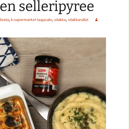
en selleripyree
biata
,
k-supermarket laajasalo
,
silakka
,
silakkarullat
ja
nnaiset