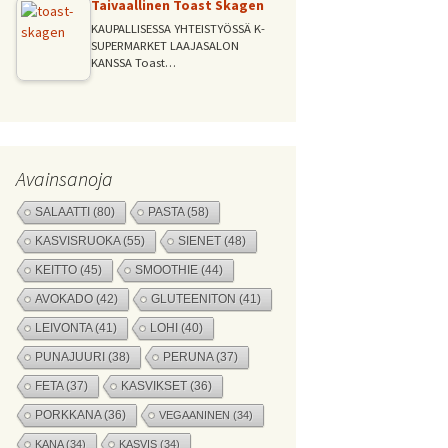
Taivaallinen Toast Skagen
KAUPALLISESSA YHTEISTYÖSSÄ K-
SUPERMARKET LAAJASALON
KANSSA Toast…
Avainsanoja
SALAATTI
(80)
PASTA
(58)
KASVISRUOKA
(55)
SIENET
(48)
KEITTO
(45)
SMOOTHIE
(44)
AVOKADO
(42)
GLUTEENITON
(41)
LEIVONTA
(41)
LOHI
(40)
PUNAJUURI
(38)
PERUNA
(37)
FETA
(37)
KASVIKSET
(36)
PORKKANA
(36)
VEGAANINEN
(34)
KANA
(34)
KASVIS
(34)