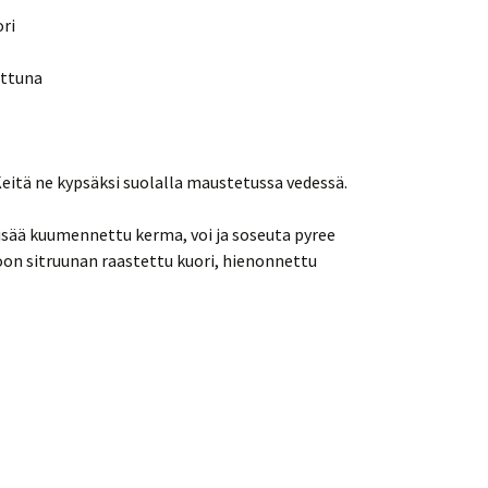
ori
ettuna
. Keitä ne kypsäksi suolalla maustetussa vedessä.
 Lisää kuumennettu kerma, voi ja soseuta pyree
oon sitruunan raastettu kuori, hienonnettu