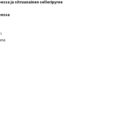
essa ja sitruunainen selleripyree
eessa
i
una