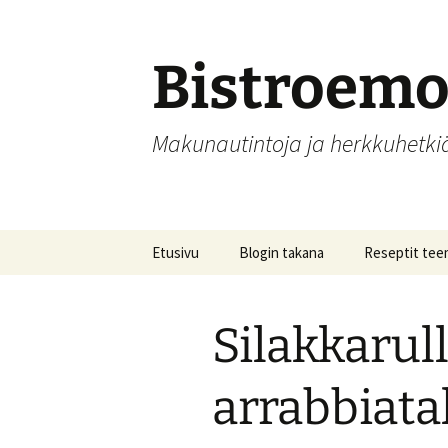
Siirry
sisältöön
Bistroem
Makunautintoja ja herkkuhetk
Etusivu
Blogin takana
Reseptit tee
Aamupalat
Silakkarul
Alkupalat
Hedelmät, hill
arrabbiata
säilöntä
Joulu