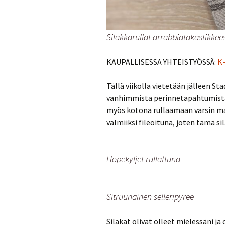
Silakkarullat arrabbiatakastikkees
KAUPALLISESSA YHTEISTYÖSSÄ:
K
Tällä viikolla vietetään jälleen S
vanhimmista perinnetapahtumista.
myös kotona rullaamaan varsin mako
valmiiksi fileoituna, joten tämä 
Hopekyljet rullattuna
Sitruunainen selleripyree
Silakat olivat olleet mielessäni ja