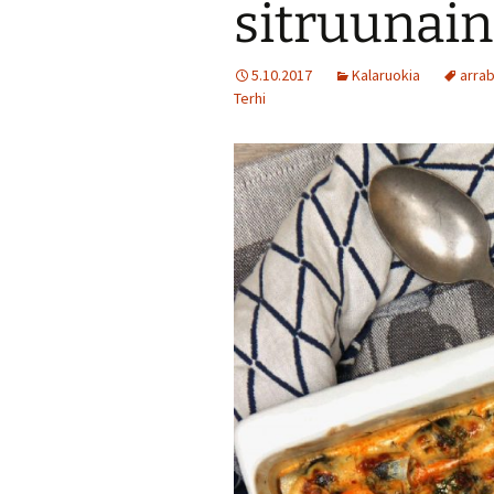
sitruunain
Jälkiruokia
5.10.2017
Kalaruokia
arrab
Terhi
Juomia
Kalaruokia
Kasvisherkku
Keitot
Liharuokia
Lintu
Lisukkeet
Makeat leivo