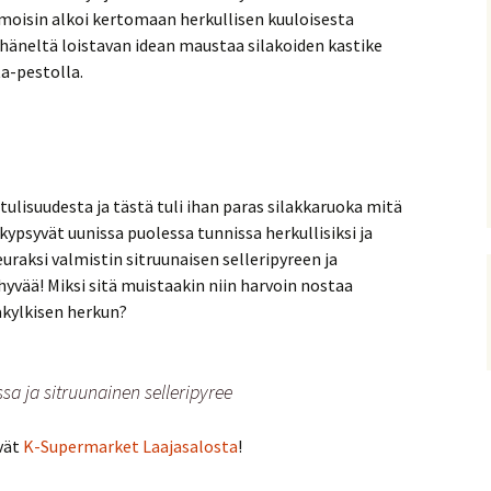
tumoisin alkoi kertomaan herkullisen kuuloisesta
 häneltä loistavan idean maustaa silakoiden kastike
a-pestolla.
tulisuudesta ja tästä tuli ihan paras silakkaruoka mitä
 kypsyvät uunissa puolessa tunnissa herkullisiksi ja
uraksi valmistin sitruunaisen selleripyreen ja
hyvää! Miksi sitä muistaakin niin harvoin nostaa
kylkisen herkun?
sa ja sitruunainen selleripyree
yvät
K-Supermarket Laajasalosta
!