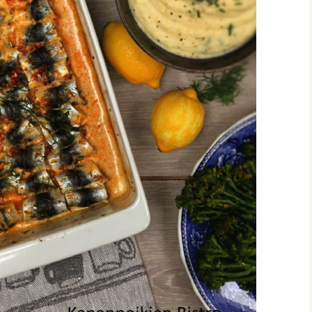
vonnaiset