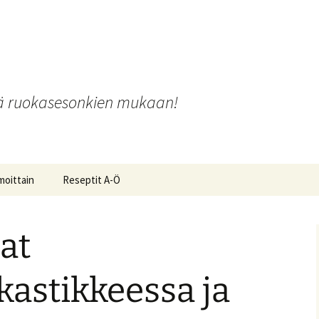
o
iä ruokasesonkien mukaan!
moittain
Reseptit A-Ö
lat
ot ja
kastikkeessa ja