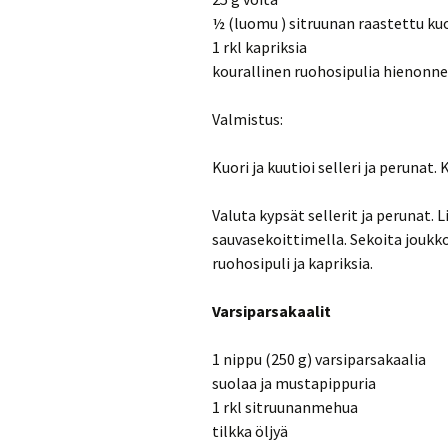
½ (luomu ) sitruunan raastettu ku
1 rkl kapriksia
kourallinen ruohosipulia hienonn
Valmistus:
Kuori ja kuutioi selleri ja perunat
Valuta kypsät sellerit ja perunat.
sauvasekoittimella. Sekoita joukk
ruohosipuli ja kapriksia.
Varsiparsakaalit
1 nippu (250 g) varsiparsakaalia
suolaa ja mustapippuria
1 rkl sitruunanmehua
tilkka öljyä