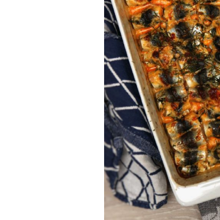
Munakkaat
Pastat
Pizzat
Risotot
Salaatit
Sienet
Suolaiset lei