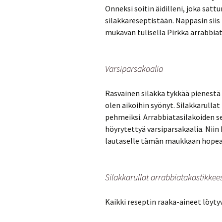
Onneksi soitin äidilleni, joka sat
silakkareseptistään. Nappasin siis
mukavan tulisella Pirkka arrabbiat
Varsiparsakaalia
Rasvainen silakka tykkää pienestä 
olen aikoihin syönyt. Silakkarullat
pehmeiksi. Arrabbiatasilakoiden se
höyrytettyä varsiparsakaalia. Niin 
lautaselle tämän maukkaan hopea
Silakkarullat arrabbiatakastikkees
Kaikki reseptin raaka-aineet löyt