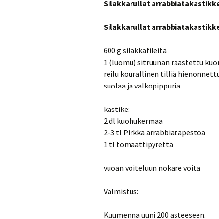
Silakkarullat arrabbiatakastikke
Silakkarullat arrabbiatakastikk
600 g silakkafileitä
1 (luomu) sitruunan raastettu kuor
reilu kourallinen tilliä hienonnett
suolaa ja valkopippuria
kastike:
2 dl kuohukermaa
2-3 tl Pirkka arrabbiatapestoa
1 tl tomaattipyrettä
vuoan voiteluun nokare voita
Valmistus:
Kuumenna uuni 200 asteeseen.