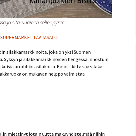
sa ja sitruunainen selleripyree
-SUPERMARKET LAAJASALO
tadin silakkamarkkinoita, joka on yksi Suomen
 Syksyn ja silakkamarkkinoiden hengessä innostuin
isia arrabbiatasilakoita. Kalatiskiltä saa silakat
silakkaruoka on mukavan helppo valmistaa.
 olin miettinyt jotain uutta makuyhdistelmää niihin.