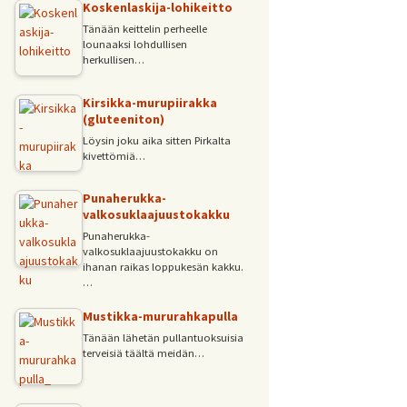
Koskenlaskija-lohikeitto
Tänään keittelin perheelle
lounaaksi lohdullisen
herkullisen…
Kirsikka-murupiirakka
(gluteeniton)
Löysin joku aika sitten Pirkalta
kivettömiä…
Punaherukka-
valkosuklaajuustokakku
Punaherukka-
valkosuklaajuustokakku on
ihanan raikas loppukesän kakku.
…
Mustikka-mururahkapulla
Tänään lähetän pullantuoksuisia
terveisiä täältä meidän…