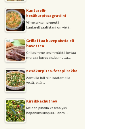
Kantarelli-
kesäkurpitsagratiini
Viime syksyn pienestä
kantarellisaaliistani on vielä…
Grillattua kuvepaistia eli
bavettea
Grillasimme ensimmäistä kertaa
mureaa kuvepaistia, mutta…
Kesäkurpitsa-fetapiirakka
Aamulla tuli niin kaatamalla
vettä, että…
Kirsikkachutney
Meidän pihalla kasvaa yksi
hapankirsikkapuu. Lähes…