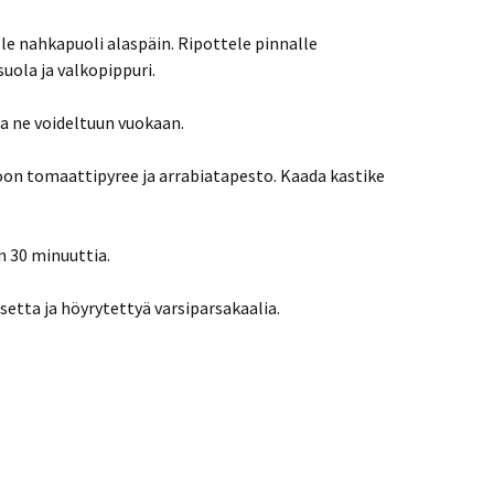
lle nahkapuoli alaspäin. Ripottele pinnalle
 suola ja valkopippuri.
sta ne voideltuun vuokaan.
on tomaattipyree ja arrabiatapesto. Kaada kastike
n 30 minuuttia.
osetta ja höyrytettyä varsiparsakaalia.