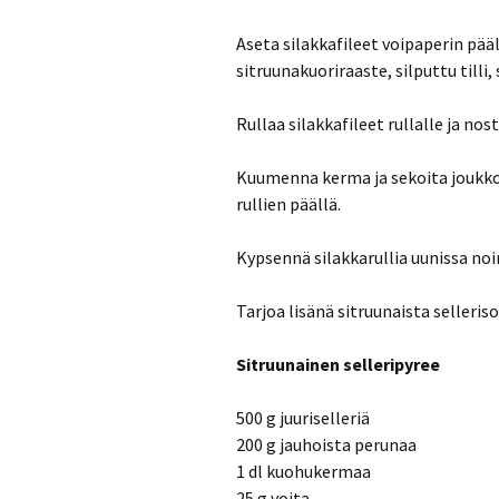
Aseta silakkafileet voipaperin pää
sitruunakuoriraaste, silputtu tilli,
Rullaa silakkafileet rullalle ja no
Kuumenna kerma ja sekoita joukko
rullien päällä.
Kypsennä silakkarullia uunissa noi
Tarjoa lisänä sitruunaista selleris
Sitruunainen selleripyree
500 g juuriselleriä
200 g jauhoista perunaa
1 dl kuohukermaa
25 g voita