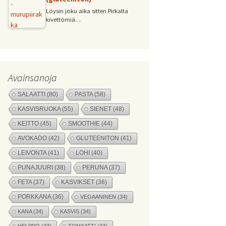
Löysin joku aika sitten Pirkalta
kivettömiä…
Avainsanoja
SALAATTI
(80)
PASTA
(58)
KASVISRUOKA
(55)
SIENET
(48)
KEITTO
(45)
SMOOTHIE
(44)
AVOKADO
(42)
GLUTEENITON
(41)
LEIVONTA
(41)
LOHI
(40)
PUNAJUURI
(38)
PERUNA
(37)
FETA
(37)
KASVIKSET
(36)
PORKKANA
(36)
VEGAANINEN
(34)
KANA
(34)
KASVIS
(34)