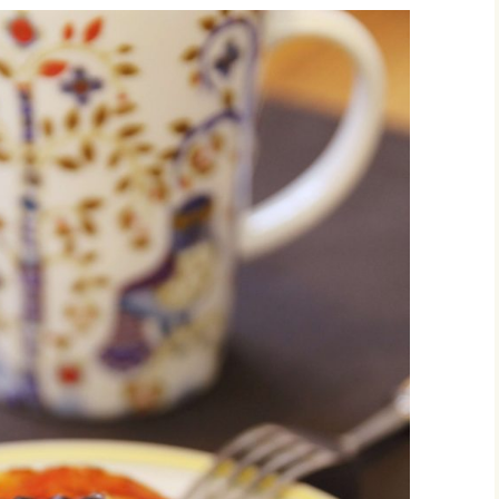
ja
nnaiset