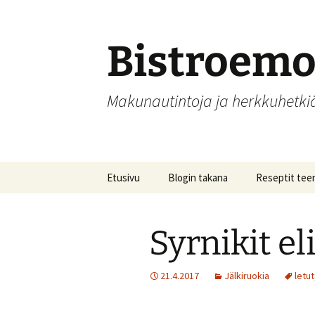
Siirry
sisältöön
Bistroem
Makunautintoja ja herkkuhetk
Etusivu
Blogin takana
Reseptit tee
Aamupalat
Syrnikit el
Alkupalat
Hedelmät, hill
21.4.2017
Jälkiruokia
letut
säilöntä
Joulu