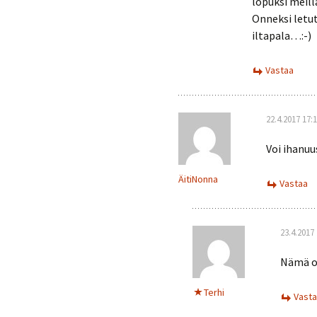
lopuksi meill
Onneksi letut
iltapala…:-)
Vastaa
22.4.2017 17:
Voi ihanuu
ÄitiNonna
Vastaa
23.4.2017 
Nämä ol
Terhi
Vast