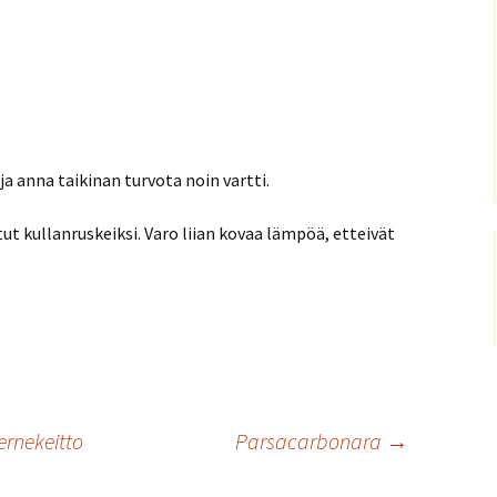
ja anna taikinan turvota noin vartti.
t kullanruskeiksi. Varo liian kovaa lämpöä, etteivät
rnekeitto
Parsacarbonara
→