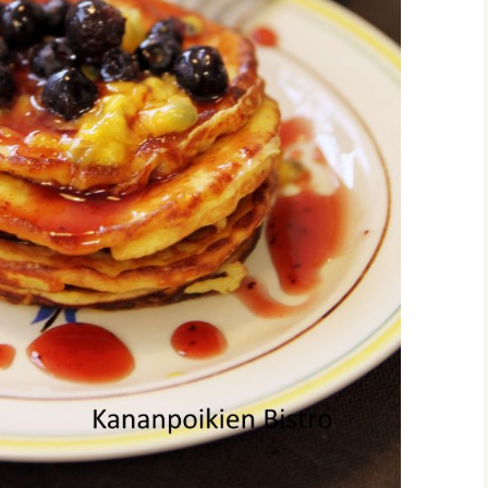
vonnaiset