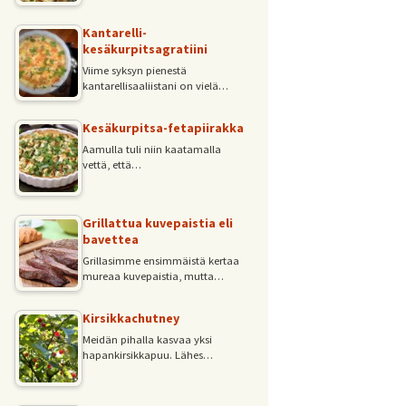
Kantarelli-
kesäkurpitsagratiini
Viime syksyn pienestä
kantarellisaaliistani on vielä…
Kesäkurpitsa-fetapiirakka
Aamulla tuli niin kaatamalla
vettä, että…
Grillattua kuvepaistia eli
bavettea
Grillasimme ensimmäistä kertaa
mureaa kuvepaistia, mutta…
Kirsikkachutney
Meidän pihalla kasvaa yksi
hapankirsikkapuu. Lähes…