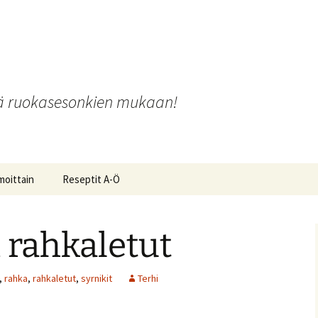
o
iä ruokasesonkien mukaan!
moittain
Reseptit A-Ö
i rahkaletut
ot ja
,
rahka
,
rahkaletut
,
syrnikit
Terhi