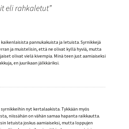
it eli rahkaletut
”
kaikenlaisista pannukakuista ja letuista. Syrnikkejä
rran ja muistelisin, että ne olivat kyllä hyviä, mutta
aiset olivat vielä kivempia. Minä teen just aamiaiseksi
kkuja, en juurikaan jälkkäriksi.
 syrnikkeihin nyt kertalaakista. Tykkään myös
ista, niissähän on vähän samaa hapanta raikkautta.
isin letuista joskus aamiaiseksi, mutta loppujen