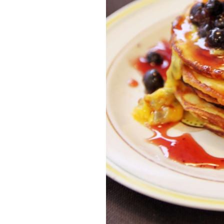
Munakkaat
Pastat
Pizzat
Risotot
Salaatit
Sienet
Suolaiset lei