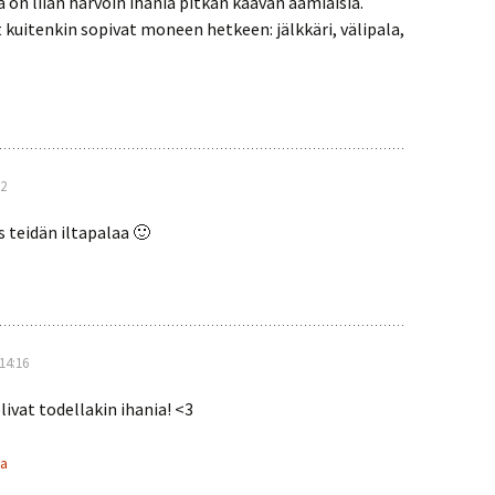
ä on liian harvoin ihania pitkän kaavan aamiaisia.
 kuitenkin sopivat moneen hetkeen: jälkkäri, välipala,
12
s teidän iltapalaa 🙂
14:16
ivat todellakin ihania! <3
aa