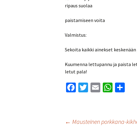
ripaus suolaa
paistamiseen voita
Valmistus:
Sekoita kaikki ainekset keskenään 
Kuumenna lettupannu ja paista letu
letut pala!
Fa
T
E
W
S
ce
wi
m
h
h
b
tt
ai
at
ar
o
er
l
sA
e
Artikkelien
←
Mausteinen porkkana-kikhe
o
p
k
p