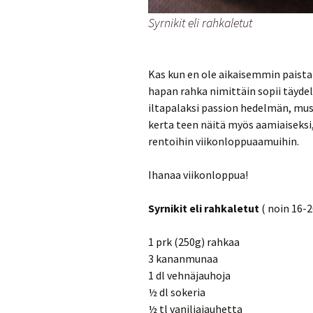
Syrnikit eli rahkaletut
Kas kun en ole aikaisemmin paistan
hapan rahka nimittäin sopii täydel
iltapalaksi passion hedelmän, mus
kerta teen näitä myös aamiaiseksi,
rentoihin viikonloppuaamuihin.
Ihanaa viikonloppua!
Syrnikit eli rahkaletut
( noin 16-2
1 prk (250g) rahkaa
3 kananmunaa
1 dl vehnäjauhoja
½ dl sokeria
½ tl vaniljajauhetta