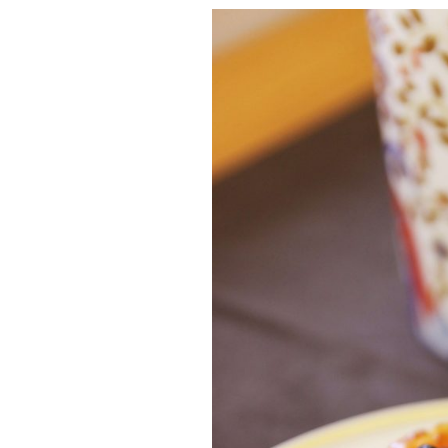
Jälkiruokia
Juomia
Kalaruokia
Kasvisherkku
Keitot
Liharuokia
Lintu
Lisukkeet
Makeat leivo