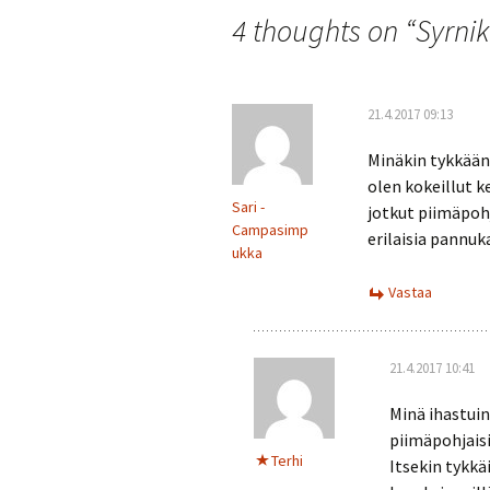
selaus
4 thoughts on “
Syrnik
21.4.2017 09:13
Minäkin tykkään 
olen kokeillut ke
Sari -
jotkut piimäpohj
Campasimp
erilaisia pannuka
ukka
Vastaa
21.4.2017 10:41
Minä ihastuin
piimäpohjais
Terhi
Itsekin tykkä