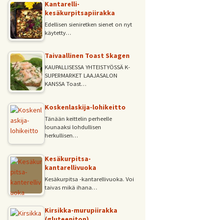
Kantarelli-
kesäkurpitsapiirakka
Edellisen sieniretken sienet on nyt
käytetty…
Taivaallinen Toast Skagen
KAUPALLISESSA YHTEISTYÖSSÄ K-
SUPERMARKET LAAJASALON
KANSSA Toast…
Koskenlaskija-lohikeitto
Tänään keittelin perheelle
lounaaksi lohdullisen
herkullisen…
Kesäkurpitsa-
kantarellivuoka
Kesäkurpitsa -kantarellivuoka. Voi
taivas mikä ihana…
Kirsikka-murupiirakka
(gluteeniton)