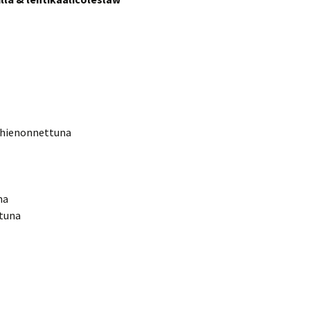
a hienonnettuna
na
ttuna