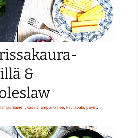
rissakaura-
ja
llä &
coleslaw
hampurilainen
,
kasvishampurilainen
,
kaurapala
,
pavut
,
nnaiset