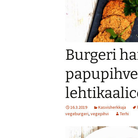
Jälkiruokia
Juomia
Kalaruokia
Burgeri ha
Kasvisherkku
papupihvei
Keitot
Liharuokia
lehtikaali
Lintu
16.3.2019
Kasvisherkkuja
Lisukkeet
vegeburgeri
,
vegepihvi
Terhi
Makeat leivo