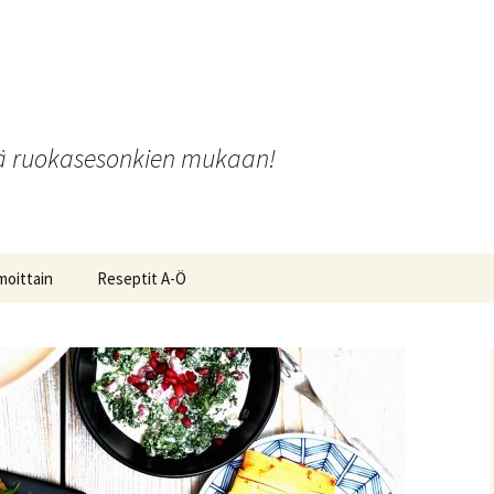
o
iä ruokasesonkien mukaan!
moittain
Reseptit A-Ö
ot ja