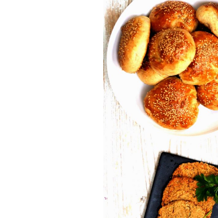
Munakkaat
Pastat
Pizzat
Risotot
Salaatit
Sienet
Suolaiset lei