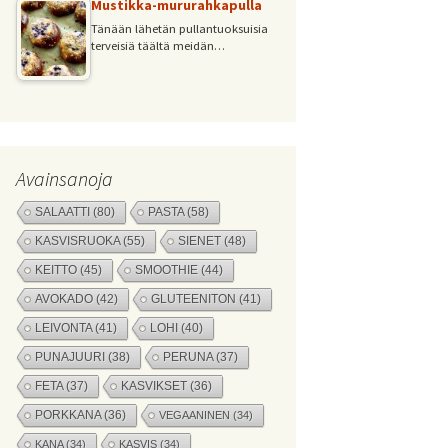
Mustikka-mururahkapulla
Tänään lähetän pullantuoksuisia
terveisiä täältä meidän…
Avainsanoja
SALAATTI
(80)
PASTA
(58)
KASVISRUOKA
(55)
SIENET
(48)
KEITTO
(45)
SMOOTHIE
(44)
AVOKADO
(42)
GLUTEENITON
(41)
LEIVONTA
(41)
LOHI
(40)
PUNAJUURI
(38)
PERUNA
(37)
FETA
(37)
KASVIKSET
(36)
PORKKANA
(36)
VEGAANINEN
(34)
KANA
(34)
KASVIS
(34)