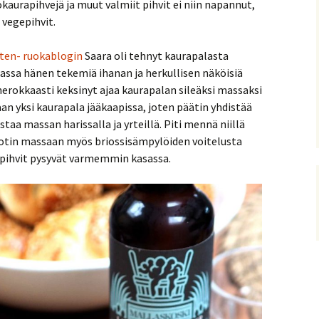
kaurapihvejä ja muut valmiit pihvit ei niin napannut,
 vegepihvit.
ten- ruokablogin
Saara oli tehnyt kaurapalasta
massa hänen tekemiä ihanan ja herkullisen näköisiä
nerokkaasti keksinyt ajaa kaurapalan sileäksi massaksi
aan yksi kaurapala jääkaapissa, joten päätin yhdistää
aa massan harissalla ja yrteillä. Piti mennä niillä
Upotin massaan myös briossisämpylöiden voitelusta
pihvit pysyvät varmemmin kasassa.