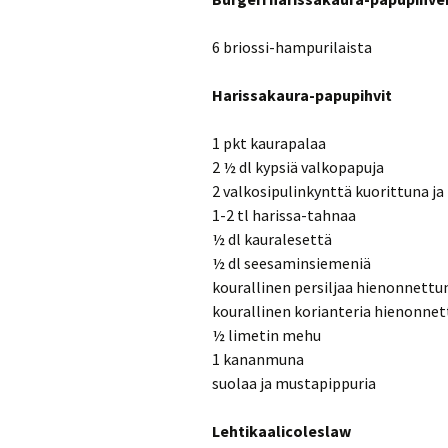
6 briossi-hampurilaista
Harissakaura-papupihvit
1 pkt kaurapalaa
2 ½ dl kypsiä valkopapuja
2 valkosipulinkynttä kuorittuna j
1-2 tl harissa-tahnaa
½ dl kauralesettä
½ dl seesaminsiemeniä
kourallinen persiljaa hienonnettu
kourallinen korianteria hienonne
½ limetin mehu
1 kananmuna
suolaa ja mustapippuria
Lehtikaalicoleslaw