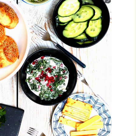
vonnaiset