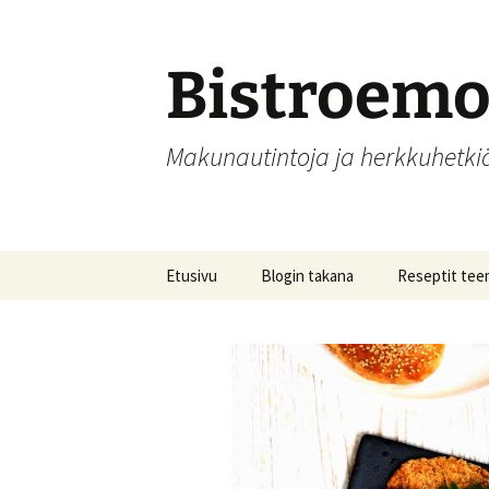
Siirry
sisältöön
Bistroem
Makunautintoja ja herkkuhetk
Etusivu
Blogin takana
Reseptit tee
Aamupalat
Alkupalat
Hedelmät, hill
säilöntä
Joulu