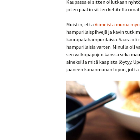
Kaupassa ei sitten ollutkaan nyhtö
joten päätin sitten kehitellä omat
Muistin, että
Viimeistä murua myö
hampurilaispihvejä ja kävin tutki
kaurapalahampurilaisia. Saara oli 
hampurilaisia varten. Minulla oli v
sen valkopapujen kanssa sekä maust
aineksilla mitä kaapista löytyy. 
jääneen kananmunan lopun, jotta 