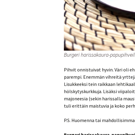
Burgeri harissakaura-papupihveill
Pihvit onnistuivat hyvin. Väri oli
parempi. Enemmän vihreitä yrttejä
Lisukkeeksi tein raikkaan lehtikaa
hölskytyskurkkuja. Lisäksi viipaloi
majoneesia (sekin harissalla maus
tuli erittäin maistuvia ja koko perh
P.S. Huomenna tai mahdollisimman 
Burgeri harissakaura-papupihvei