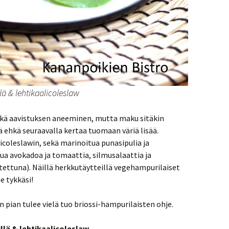
ä & lehtikaalicoleslaw
 ehkä aavistuksen aneeminen, mutta maku sitäkin
 ehkä seuraavalla kertaa tuomaan väriä lisää.
licoleslawin, sekä marinoitua punasipulia ja
tua avokadoa ja tomaattia, silmusalaattia ja
tettuna). Näillä herkkutäytteillä vegehampurilaiset
e tykkäsi!
pian tulee vielä tuo briossi-hampurilaisten ohje.
llä & lehtikaalicoleslaw