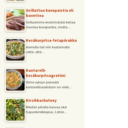
Grillattua kuvepaistia eli
bavettea
Grillasimme ensimmäistä kertaa
mureaa kuvepaistia, mutta…
Kesäkurpitsa-fetapiirakka
Aamulla tuli niin kaatamalla
vettä, että…
Kantarelli-
kesäkurpitsagratiini
Viime syksyn pienestä
kantarellisaaliistani on vielä…
Kirsikkachutney
Meidän pihalla kasvaa yksi
hapankirsikkapuu. Lähes…