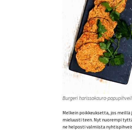
Burgeri harissakaura-papupihveill
Melkein poikkeuksetta, jos meillä j
mieluusti teen. Nyt nuorempi tyttä
ne helposti valmiista nyhtispihvei