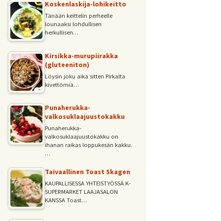
Koskenlaskija-lohikeitto
Tänään keittelin perheelle
lounaaksi lohdullisen
herkullisen…
Kirsikka-murupiirakka
(gluteeniton)
Löysin joku aika sitten Pirkalta
kivettömiä…
Punaherukka-
valkosuklaajuustokakku
Punaherukka-
valkosuklaajuustokakku on
ihanan raikas loppukesän kakku.
…
Taivaallinen Toast Skagen
KAUPALLISESSA YHTEISTYÖSSÄ K-
SUPERMARKET LAAJASALON
KANSSA Toast…