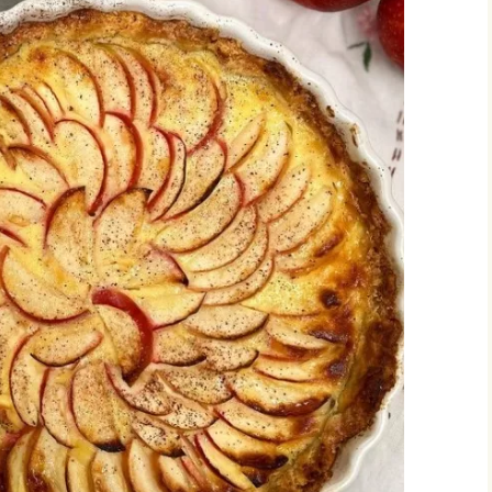
vonnaiset