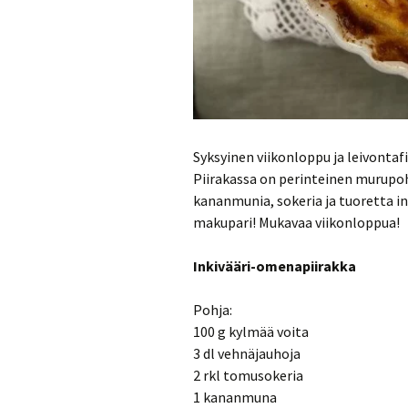
Syksyinen viikonloppu ja leivontaf
Piirakassa on perinteinen murupo
kananmunia, sokeria ja tuoretta in
makupari! Mukavaa viikonloppua!
Inkivääri-omenapiirakka
Pohja:
100 g kylmää voita
3 dl vehnäjauhoja
2 rkl tomusokeria
1 kananmuna