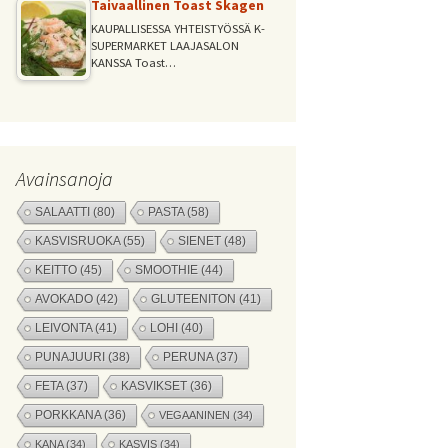
Taivaallinen Toast Skagen
KAUPALLISESSA YHTEISTYÖSSÄ K-
SUPERMARKET LAAJASALON
KANSSA Toast…
Avainsanoja
SALAATTI
(80)
PASTA
(58)
KASVISRUOKA
(55)
SIENET
(48)
KEITTO
(45)
SMOOTHIE
(44)
AVOKADO
(42)
GLUTEENITON
(41)
LEIVONTA
(41)
LOHI
(40)
PUNAJUURI
(38)
PERUNA
(37)
FETA
(37)
KASVIKSET
(36)
PORKKANA
(36)
VEGAANINEN
(34)
KANA
(34)
KASVIS
(34)