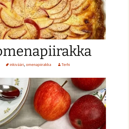
-omenapiirakka
ja
inkivääri
,
omenapiirakka
Terhi
nnaiset