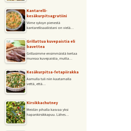
Kantarelli-
kesäkurpitsagratiini
Viime syksyn pienestä
kantarellisaaliistani on vielä…
Grillattua kuvepaistia eli
bavettea
Grillasimme ensimmäistä kertaa
mureaa kuvepaistia, mutta…
Kesäkurpitsa-fetapiirakka
Aamulla tuli niin kaatamalla
vettä, että…
Kirsikkachutney
Meidän pihalla kasvaa yksi
hapankirsikkapuu. Lähes…