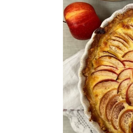
Munakkaat
Pastat
Pizzat
Risotot
Salaatit
Sienet
Suolaiset lei