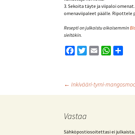
3. Sekoita täyte ja viipaloi omena
omenaviipaleet päälle. Ripottele p
Resepti on julkaistu aikaisemmin
Bi
sieltäkin.
Fa
T
E
W
S
ce
wi
m
h
h
b
tt
ai
at
ar
o
er
l
sA
e
Artikkelien
←
Inkivääri-tyrni-mangosmoo
o
p
k
p
selaus
Vastaa
Sähköpostiosoitettasi ei julkaista.