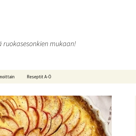
o
iä ruokasesonkien mukaan!
moittain
Reseptit A-Ö
ot ja