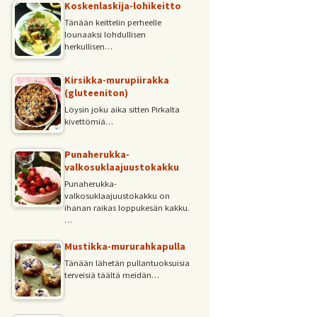
Koskenlaskija-lohikeitto
Tänään keittelin perheelle
lounaaksi lohdullisen
herkullisen…
Kirsikka-murupiirakka
(gluteeniton)
Löysin joku aika sitten Pirkalta
kivettömiä…
Punaherukka-
valkosuklaajuustokakku
Punaherukka-
valkosuklaajuustokakku on
ihanan raikas loppukesän kakku.
…
Mustikka-mururahkapulla
Tänään lähetän pullantuoksuisia
terveisiä täältä meidän…