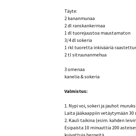
Täyte:
2 kananmunaa
2 dl ranskankermaa
1 dl tuorejuustoa maustamaton
3/4 dl sokeria
1 rkl tuoretta inkivääriä raastettu
2 tl sitruunanmehua
3 omenaa
kanelia & sokeria
Valmistus:
1. Nypi voi, sokeri ja jauhot muruk
Laita jääkaappiin vetäytymään 30 
2. Kauli taikina (esim. kahden leiv
Esipaista 10 minuuttia 200 asteises
kuivattuja herneitä.