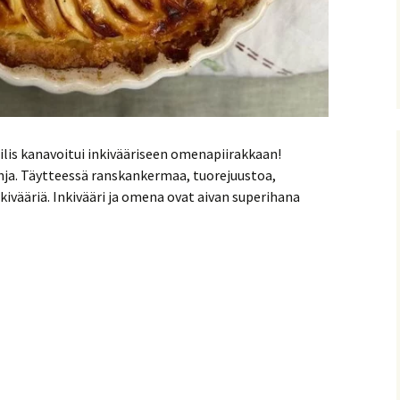
iilis kanavoitui inkivääriseen omenapiirakkaan!
hja. Täytteessä ranskankermaa, tuorejuustoa,
kivääriä. Inkivääri ja omena ovat aivan superihana