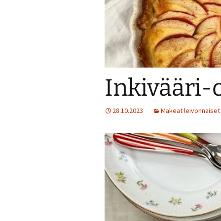
Jälkiruokia
Juomia
Kalaruokia
Inkivääri
Kasvisherkku
28.10.2023
Makeat leivonnaiset
Keitot
Liharuokia
Lintu
Lisukkeet
Makeat leivo