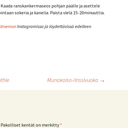
t. Kaada ranskankermaseos pohjan päälle ja asettele
intaan sokeria ja kanelia. Paista vielä 15-20minuuttia.
stroemon
Instagramissa ja löydettävissä edelleen
thie
Munakoiso-linssivuoka
→
Pakolliset kentät on merkitty
*