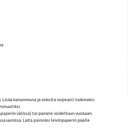
na
si. Lisää kananmuna ja sekoita nopeasti taikinaksi.
minuutiksi.
inpaperin välissä) tai painele voideltuun vuokaan.
sa uunissa. Laita painoksi leivinpaperin päälle