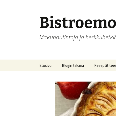
Siirry
sisältöön
Bistroem
Makunautintoja ja herkkuhetk
Etusivu
Blogin takana
Reseptit tee
Aamupalat
Alkupalat
Hedelmät, hill
säilöntä
Joulu