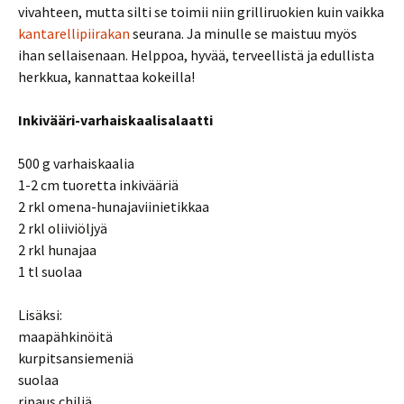
vivahteen, mutta silti se toimii niin grilliruokien kuin vaikka
kantarellipiirakan
seurana. Ja minulle se maistuu myös
ihan sellaisenaan. Helppoa, hyvää, terveellistä ja edullista
herkkua, kannattaa kokeilla!
Inkivääri-varhaiskaalisalaatti
500 g varhaiskaalia
1-2 cm tuoretta inkivääriä
2 rkl omena-hunajaviinietikkaa
2 rkl oliiviöljyä
2 rkl hunajaa
1 tl suolaa
Lisäksi:
maapähkinöitä
kurpitsansiemeniä
suolaa
ripaus chiliä