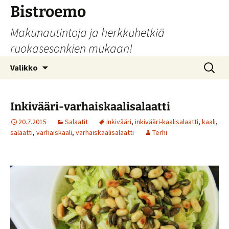
Siirry
Bistroemo
sisältöön
Makunautintoja ja herkkuhetkiä
ruokasesonkien mukaan!
Haku:
Valikko
Inkivääri-varhaiskaalisalaatti
20.7.2015
Salaatit
inkivääri
,
inkivääri-kaalisalaatti
,
kaali
,
salaatti
,
varhaiskaali
,
varhaiskaalisalaatti
Terhi