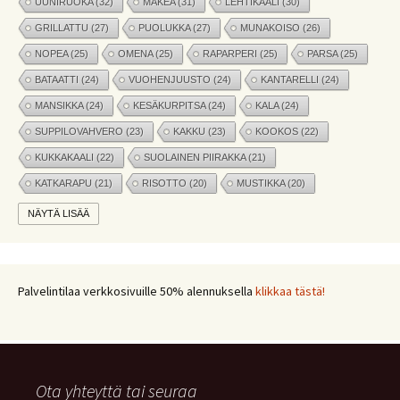
UUNIRUOKA
(32)
MAKEA
(31)
LEHTIKAALI
(30)
GRILLATTU
(27)
PUOLUKKA
(27)
MUNAKOISO
(26)
NOPEA
(25)
OMENA
(25)
RAPARPERI
(25)
PARSA
(25)
BATAATTI
(24)
VUOHENJUUSTO
(24)
KANTARELLI
(24)
MANSIKKA
(24)
KESÄKURPITSA
(24)
KALA
(24)
SUPPILOVAHVERO
(23)
KAKKU
(23)
KOOKOS
(22)
KUKKAKAALI
(22)
SUOLAINEN PIIRAKKA
(21)
KATKARAPU
(21)
RISOTTO
(20)
MUSTIKKA
(20)
MARJAT
(19)
APPELSIINI
(19)
PINAATTI
(19)
NÄYTÄ LISÄÄ
NYHTÖKAURA
(18)
KIKHERNE
(18)
LEIPÄ
(18)
LISUKE
(17)
INKIVÄÄRI
(17)
MANGO
(17)
JÄLKIRUOKA
(17)
PAPRIKA
(17)
COUSCOUS
(17)
Palvelintilaa verkkosivuille 50% alennuksella
klikkaa tästä!
VEGE
(16)
SITRUUNA
(16)
MEKSIKOLAINEN
(15)
PIIRAKKA
(15)
Ota yhteyttä tai seuraa