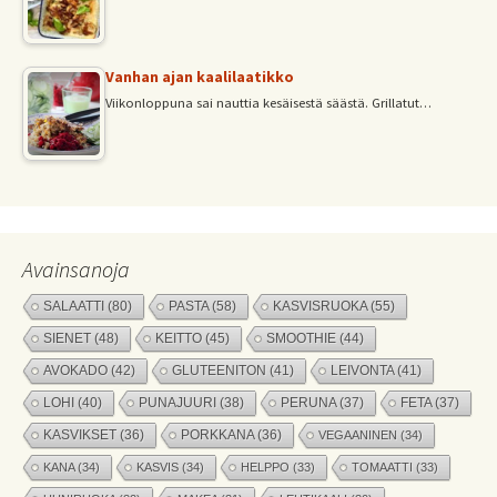
Vanhan ajan kaalilaatikko
Viikonloppuna sai nauttia kesäisestä säästä. Grillatut…
Avainsanoja
SALAATTI
(80)
PASTA
(58)
KASVISRUOKA
(55)
SIENET
(48)
KEITTO
(45)
SMOOTHIE
(44)
AVOKADO
(42)
GLUTEENITON
(41)
LEIVONTA
(41)
LOHI
(40)
PUNAJUURI
(38)
PERUNA
(37)
FETA
(37)
KASVIKSET
(36)
PORKKANA
(36)
VEGAANINEN
(34)
KANA
(34)
KASVIS
(34)
HELPPO
(33)
TOMAATTI
(33)