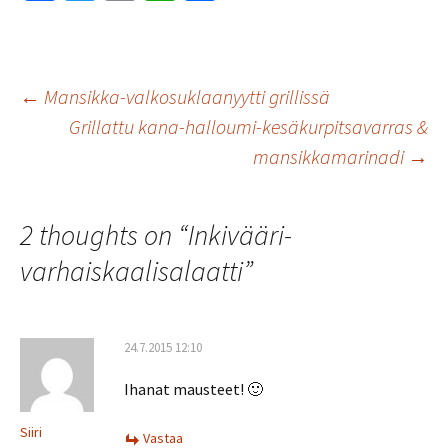
ce
wi
m
h
h
b
tt
ai
at
ar
o
er
l
sA
e
Artikkelien
←
Mansikka-valkosuklaanyytti grillissä
o
p
Grillattu kana-halloumi-kesäkurpitsavarras &
k
p
mansikkamarinadi
→
selaus
2 thoughts on “
Inkivääri-
varhaiskaalisalaatti
”
24.7.2015 12:10
Ihanat mausteet! 🙂
Siiri
Vastaa