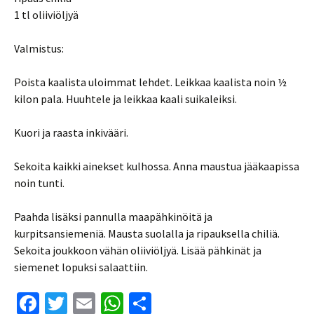
1 tl oliiviöljyä
Valmistus:
Poista kaalista uloimmat lehdet. Leikkaa kaalista noin ½
kilon pala. Huuhtele ja leikkaa kaali suikaleiksi.
Kuori ja raasta inkivääri.
Sekoita kaikki ainekset kulhossa. Anna maustua jääkaapissa
noin tunti.
Paahda lisäksi pannulla maapähkinöitä ja
kurpitsansiemeniä. Mausta suolalla ja ripauksella chiliä.
Sekoita joukkoon vähän oliiviöljyä. Lisää pähkinät ja
siemenet lopuksi salaattiin.
Fa
T
E
W
S