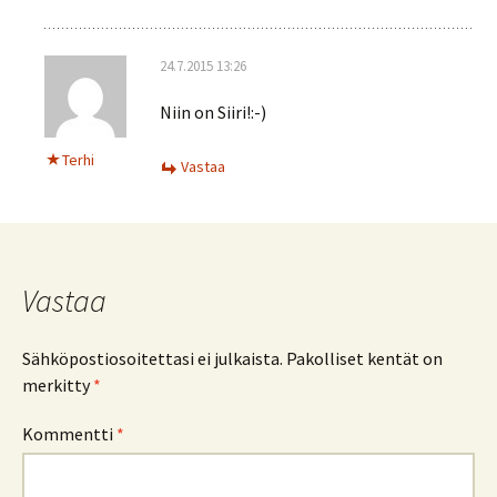
24.7.2015 13:26
Niin on Siiri!:-)
Terhi
Vastaa
Vastaa
Sähköpostiosoitettasi ei julkaista.
Pakolliset kentät on
merkitty
*
Kommentti
*