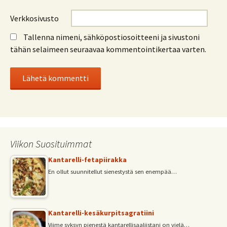
Verkkosivusto
Tallenna nimeni, sähköpostiosoitteeni ja sivustoni
tähän selaimeen seuraavaa kommentointikertaa varten.
Viikon Suosituimmat
Kantarelli-fetapiirakka
En ollut suunnitellut sienestystä sen enempää…
Kantarelli-kesäkurpitsagratiini
Viime syksyn pienestä kantarellisaaliistani on vielä…