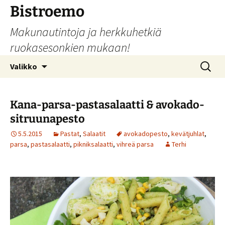
Siirry
Bistroemo
sisältöön
Makunautintoja ja herkkuhetkiä
ruokasesonkien mukaan!
Haku:
Valikko
Kana-parsa-pastasalaatti & avokado-
sitruunapesto
5.5.2015
Pastat
,
Salaatit
avokadopesto
,
kevätjuhlat
,
parsa
,
pastasalaatti
,
pikniksalaatti
,
vihreä parsa
Terhi