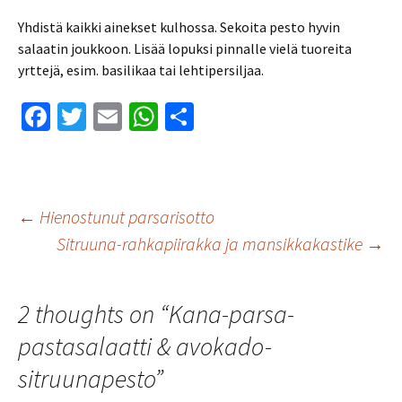
Yhdistä kaikki ainekset kulhossa. Sekoita pesto hyvin
salaatin joukkoon. Lisää lopuksi pinnalle vielä tuoreita
yrttejä, esim. basilikaa tai lehtipersiljaa.
Fa
T
E
W
S
ce
wi
m
h
h
b
tt
ai
at
ar
o
er
l
sA
e
Artikkelien
←
Hienostunut parsarisotto
o
p
Sitruuna-rahkapiirakka ja mansikkakastike
→
k
p
selaus
2 thoughts on “
Kana-parsa-
pastasalaatti & avokado-
sitruunapesto
”