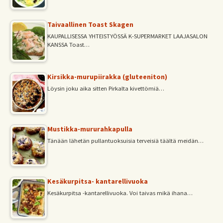
Taivaallinen Toast Skagen
KAUPALLISESSA YHTEISTYÖSSÄ K-SUPERMARKET LAAJASALON
KANSSA Toast…
Kirsikka-murupiirakka (gluteeniton)
Löysin joku aika sitten Pirkalta kivettömiä…
Mustikka-mururahkapulla
Tänään lähetän pullantuoksuisia terveisiä täältä meidän…
Kesäkurpitsa- kantarellivuoka
Kesäkurpitsa -kantarellivuoka. Voi taivas mikä ihana…