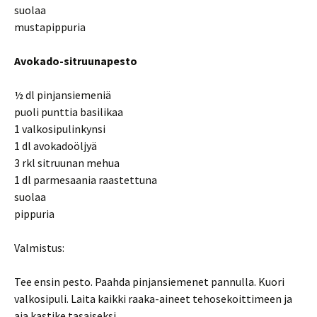
suolaa
mustapippuria
Avokado-sitruunapesto
½ dl pinjansiemeniä
puoli punttia basilikaa
1 valkosipulinkynsi
1 dl avokadoöljyä
3 rkl sitruunan mehua
1 dl parmesaania raastettuna
suolaa
pippuria
Valmistus:
Tee ensin pesto. Paahda pinjansiemenet pannulla. Kuori
valkosipuli. Laita kaikki raaka-aineet tehosekoittimeen ja
aja kastike tasaiseksi.