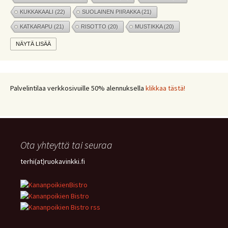
KUKKAKAALI
(22)
SUOLAINEN PIIRAKKA
(21)
KATKARAPU
(21)
RISOTTO
(20)
MUSTIKKA
(20)
MARJAT
(19)
APPELSIINI
(19)
PINAATTI
(19)
NÄYTÄ LISÄÄ
NYHTÖKAURA
(18)
KIKHERNE
(18)
LEIPÄ
(18)
LISUKE
(17)
INKIVÄÄRI
(17)
MANGO
(17)
JÄLKIRUOKA
(17)
PAPRIKA
(17)
COUSCOUS
(17)
Palvelintilaa verkkosivuille 50% alennuksella
klikkaa tästä!
VEGE
(16)
SITRUUNA
(16)
MEKSIKOLAINEN
(15)
PIIRAKKA
(15)
Ota yhteyttä tai seuraa
terhi(at)ruokavinkki.fi