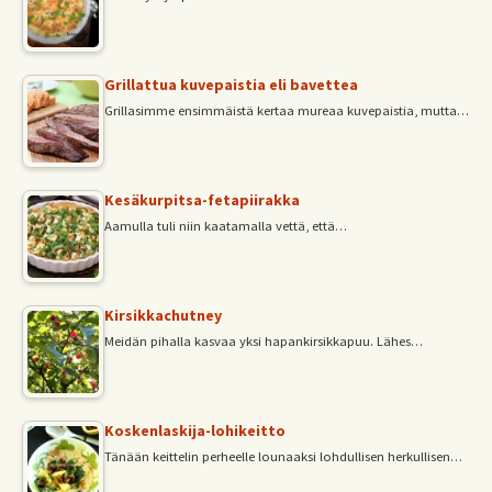
Grillattua kuvepaistia eli bavettea
Grillasimme ensimmäistä kertaa mureaa kuvepaistia, mutta…
Kesäkurpitsa-fetapiirakka
Aamulla tuli niin kaatamalla vettä, että…
Kirsikkachutney
Meidän pihalla kasvaa yksi hapankirsikkapuu. Lähes…
Koskenlaskija-lohikeitto
Tänään keittelin perheelle lounaaksi lohdullisen herkullisen…