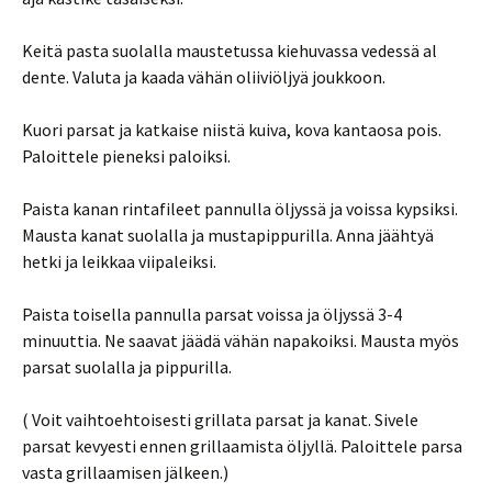
Keitä pasta suolalla maustetussa kiehuvassa vedessä al
dente. Valuta ja kaada vähän oliiviöljyä joukkoon.
Kuori parsat ja katkaise niistä kuiva, kova kantaosa pois.
Paloittele pieneksi paloiksi.
Paista kanan rintafileet pannulla öljyssä ja voissa kypsiksi.
Mausta kanat suolalla ja mustapippurilla. Anna jäähtyä
hetki ja leikkaa viipaleiksi.
Paista toisella pannulla parsat voissa ja öljyssä 3-4
minuuttia. Ne saavat jäädä vähän napakoiksi. Mausta myös
parsat suolalla ja pippurilla.
( Voit vaihtoehtoisesti grillata parsat ja kanat. Sivele
parsat kevyesti ennen grillaamista öljyllä. Paloittele parsa
vasta grillaamisen jälkeen.)