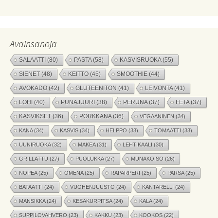
Avainsanoja
SALAATTI
(80)
PASTA
(58)
KASVISRUOKA
(55)
SIENET
(48)
KEITTO
(45)
SMOOTHIE
(44)
AVOKADO
(42)
GLUTEENITON
(41)
LEIVONTA
(41)
LOHI
(40)
PUNAJUURI
(38)
PERUNA
(37)
FETA
(37)
KASVIKSET
(36)
PORKKANA
(36)
VEGAANINEN
(34)
KANA
(34)
KASVIS
(34)
HELPPO
(33)
TOMAATTI
(33)
UUNIRUOKA
(32)
MAKEA
(31)
LEHTIKAALI
(30)
GRILLATTU
(27)
PUOLUKKA
(27)
MUNAKOISO
(26)
NOPEA
(25)
OMENA
(25)
RAPARPERI
(25)
PARSA
(25)
BATAATTI
(24)
VUOHENJUUSTO
(24)
KANTARELLI
(24)
MANSIKKA
(24)
KESÄKURPITSA
(24)
KALA
(24)
SUPPILOVAHVERO
(23)
KAKKU
(23)
KOOKOS
(22)