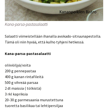
Kana-parsa-pastasalaatti
Salaatti viimeistellään ihanalla avokado-sitruunapestolla.
Tämä oli niin hyvää, että kulho tyhjeni hetkessä.
Kana-parsa-pastasalaatti
oliiviöljyä/voita
200 g pennepastaa
400 g kanan rintafileitä
500 g vihreää parsaa
2 dl maissia ( tölkistä)
3 rkl kapriksia
20-30 g parmesaania murustettuna
tuoretta basilikaa tai lehtipersiljaa