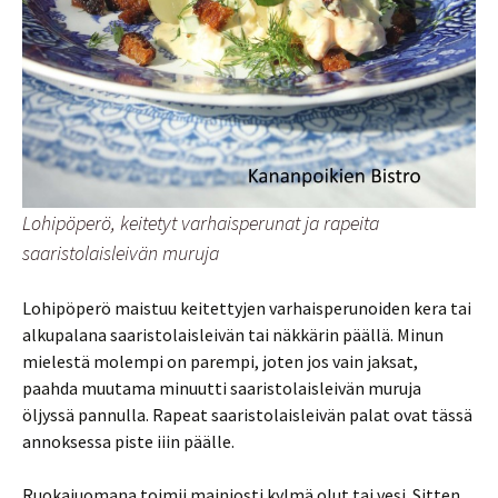
Lohipöperö, keitetyt varhaisperunat ja rapeita
saaristolaisleivän muruja
Lohipöperö maistuu keitettyjen varhaisperunoiden kera tai
alkupalana saaristolaisleivän tai näkkärin päällä. Minun
mielestä molempi on parempi, joten jos vain jaksat,
paahda muutama minuutti saaristolaisleivän muruja
öljyssä pannulla. Rapeat saaristolaisleivän palat ovat tässä
annoksessa piste iiin päälle.
Ruokajuomana toimii mainiosti kylmä olut tai vesi. Sitten