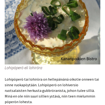
Lohipöperö eli lohiröra
Lohipöperö tai lohiröra on hellepäivänä oikotie onneen tai
sinne ruokapöytään. Lohipöperö on lohiversio
ruotsalaisten herkusta gubbröranista, johon tulee silliä.
Minä en ole niin suuri sillien ystävä, niin teen mielummin
pöperön lohesta.