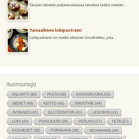
Tänään lähetän pullantuoksuisia terveisiä täältä meidän…
Taivaallinen lohipastrami
Lohipastrami on meillä sellainen toiveherkku, jota…
Avainsanoja
SALAATTI
(80)
PASTA
(58)
KASVISRUOKA
(55)
SIENET
(48)
KEITTO
(45)
SMOOTHIE
(44)
AVOKADO
(42)
GLUTEENITON
(41)
LEIVONTA
(41)
LOHI
(40)
PUNAJUURI
(38)
PERUNA
(37)
FETA
(37)
KASVIKSET
(36)
PORKKANA
(36)
VEGAANINEN
(34)