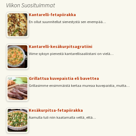
Viikon Suosituimmat
Kantarelli-fetapiirakka
En ollut suunnitellut sienestystä sen enempää…
Kantarelli-kesäkurpitsagratiini
Viime syksyn pienestä kantarellisaaliistani on vielä…
Grillattua kuvepaistia eli bavettea
Grillasimme ensimmäistä kertaa mureaa kuvepaistia, mutta…
Kesäkurpitsa-fetapiirakka
Aamulla tuli niin kaatamalla vettä, että…