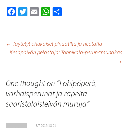
Fa
T
E
W
S
ce
wi
m
h
h
b
tt
ai
at
ar
o
er
l
sA
e
Artikkelien
←
Täytetyt ohukaiset pinaatilla ja ricotalla
o
p
Kesäpäivän pelastaja: Tonnikala-perunamunakas
k
p
→
selaus
One thought on “
Lohipöperö,
varhaisperunat ja rapeita
saaristolaisleivän muruja
”
3.7.2015 13:21