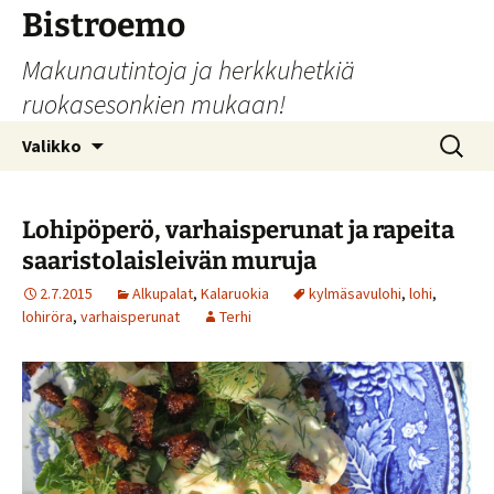
Siirry
Bistroemo
sisältöön
Makunautintoja ja herkkuhetkiä
ruokasesonkien mukaan!
Haku:
Valikko
Lohipöperö, varhaisperunat ja rapeita
saaristolaisleivän muruja
2.7.2015
Alkupalat
,
Kalaruokia
kylmäsavulohi
,
lohi
,
lohiröra
,
varhaisperunat
Terhi