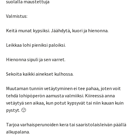
suolalla maustettuja
Valmistus:
Keitä munat kypsiksi. Jäähdytä, kuori ja hienonna.
Leikkaa lohi pieniksi paloiksi.
Hienonna sipuli ja sen varret.
Sekoita kaikki ainekset kulhossa.
Muutaman tunnin vetäytyminen ei tee pahaa, joten voit
tehdä lohipöperön aamusta valmiiksi. Kiireessä anna
vetäytyä sen aikaa, kun potut kypsyvät tai niin kauan kuin
pystyt. 🙂
Tarjoa varhaisperunoiden kera tai saaristolaisleivän päällä
alkupalana.