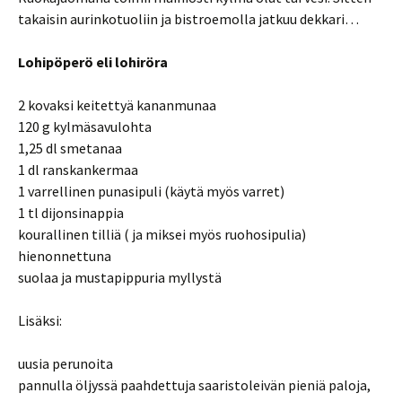
takaisin aurinkotuoliin ja bistroemolla jatkuu dekkari…
Lohipöperö eli lohiröra
2 kovaksi keitettyä kananmunaa
120 g kylmäsavulohta
1,25 dl smetanaa
1 dl ranskankermaa
1 varrellinen punasipuli (käytä myös varret)
1 tl dijonsinappia
kourallinen tilliä ( ja miksei myös ruohosipulia)
hienonnettuna
suolaa ja mustapippuria myllystä
Lisäksi:
uusia perunoita
pannulla öljyssä paahdettuja saaristoleivän pieniä paloja,