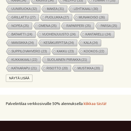
KANA
(34)
KASVIS
(34)
HELPPO
(33)
TOMAATTI
(33)
UUNIRUOKA
(32)
MAKEA
(31)
LEHTIKAALI
(30)
GRILLATTU
(27)
PUOLUKKA
(27)
MUNAKOISO
(26)
NOPEA
(25)
OMENA
(25)
RAPARPERI
(25)
PARSA
(25)
BATAATTI
(24)
VUOHENJUUSTO
(24)
KANTARELLI
(24)
MANSIKKA
(24)
KESÄKURPITSA
(24)
KALA
(24)
SUPPILOVAHVERO
(23)
KAKKU
(23)
KOOKOS
(22)
KUKKAKAALI
(22)
SUOLAINEN PIIRAKKA
(21)
KATKARAPU
(21)
RISOTTO
(20)
MUSTIKKA
(20)
MARJAT
(19)
APPELSIINI
(19)
PINAATTI
(19)
NÄYTÄ LISÄÄ
NYHTÖKAURA
(18)
KIKHERNE
(18)
LEIPÄ
(18)
LISUKE
(17)
INKIVÄÄRI
(17)
MANGO
(17)
JÄLKIRUOKA
(17)
PAPRIKA
(17)
COUSCOUS
(17)
Palvelintilaa verkkosivuille 50% alennuksella
klikkaa tästä!
VEGE
(16)
SITRUUNA
(16)
MEKSIKOLAINEN
(15)
PIIRAKKA
(15)