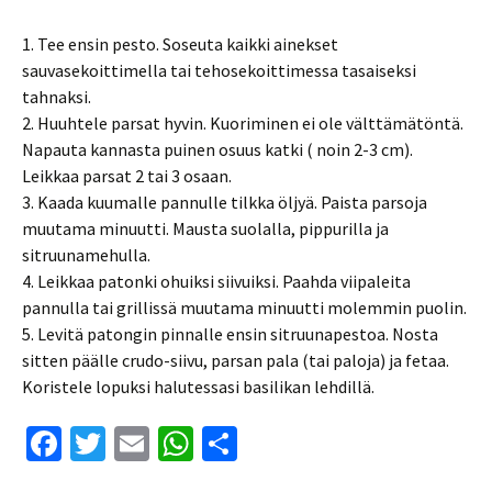
1. Tee ensin pesto. Soseuta kaikki ainekset
sauvasekoittimella tai tehosekoittimessa tasaiseksi
tahnaksi.
2. Huuhtele parsat hyvin. Kuoriminen ei ole välttämätöntä.
Napauta kannasta puinen osuus katki ( noin 2-3 cm).
Leikkaa parsat 2 tai 3 osaan.
3. Kaada kuumalle pannulle tilkka öljyä. Paista parsoja
muutama minuutti. Mausta suolalla, pippurilla ja
sitruunamehulla.
4. Leikkaa patonki ohuiksi siivuiksi. Paahda viipaleita
pannulla tai grillissä muutama minuutti molemmin puolin.
5. Levitä patongin pinnalle ensin sitruunapestoa. Nosta
sitten päälle crudo-siivu, parsan pala (tai paloja) ja fetaa.
Koristele lopuksi halutessasi basilikan lehdillä.
Fa
T
E
W
S
ce
wi
m
h
h