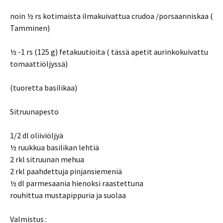
noin ½ rs kotimaista ilmakuivattua crudoa /porsaanniskaa (
Tamminen)
½ -1 rs (125 g) fetakuutioita ( tässä apetit aurinkokuivattu
tomaattiöljyssä)
(tuoretta basilikaa)
Sitruunapesto
1/2 dl oliiviöljyä
½ ruukkua basilikan lehtiä
2 rkl sitruunan mehua
2 rkl paahdettuja pinjansiemeniä
½ dl parmesaania hienoksi raastettuna
rouhittua mustapippuria ja suolaa
Valmistus :