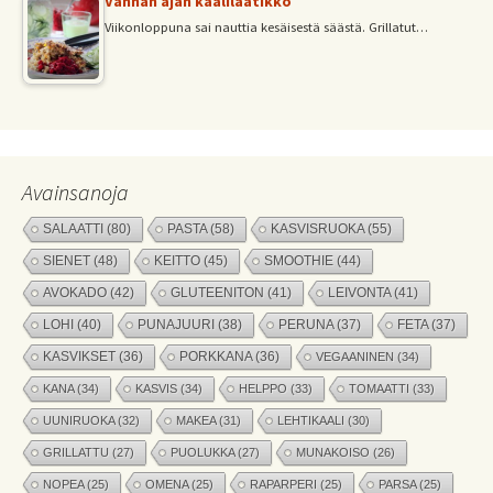
Vanhan ajan kaalilaatikko
Viikonloppuna sai nauttia kesäisestä säästä. Grillatut…
Avainsanoja
SALAATTI
(80)
PASTA
(58)
KASVISRUOKA
(55)
SIENET
(48)
KEITTO
(45)
SMOOTHIE
(44)
AVOKADO
(42)
GLUTEENITON
(41)
LEIVONTA
(41)
LOHI
(40)
PUNAJUURI
(38)
PERUNA
(37)
FETA
(37)
KASVIKSET
(36)
PORKKANA
(36)
VEGAANINEN
(34)
KANA
(34)
KASVIS
(34)
HELPPO
(33)
TOMAATTI
(33)
UUNIRUOKA
(32)
MAKEA
(31)
LEHTIKAALI
(30)
GRILLATTU
(27)
PUOLUKKA
(27)
MUNAKOISO
(26)
NOPEA
(25)
OMENA
(25)
RAPARPERI
(25)
PARSA
(25)