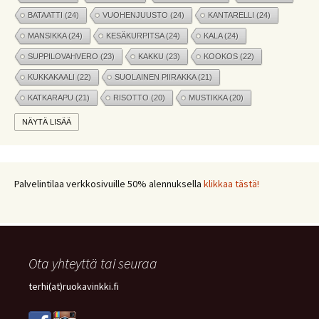
BATAATTI
(24)
VUOHENJUUSTO
(24)
KANTARELLI
(24)
MANSIKKA
(24)
KESÄKURPITSA
(24)
KALA
(24)
SUPPILOVAHVERO
(23)
KAKKU
(23)
KOOKOS
(22)
KUKKAKAALI
(22)
SUOLAINEN PIIRAKKA
(21)
KATKARAPU
(21)
RISOTTO
(20)
MUSTIKKA
(20)
MARJAT
(19)
APPELSIINI
(19)
PINAATTI
(19)
NÄYTÄ LISÄÄ
NYHTÖKAURA
(18)
KIKHERNE
(18)
LEIPÄ
(18)
LISUKE
(17)
INKIVÄÄRI
(17)
MANGO
(17)
JÄLKIRUOKA
(17)
PAPRIKA
(17)
COUSCOUS
(17)
Palvelintilaa verkkosivuille 50% alennuksella
klikkaa tästä!
VEGE
(16)
SITRUUNA
(16)
MEKSIKOLAINEN
(15)
PIIRAKKA
(15)
Ota yhteyttä tai seuraa
terhi(at)ruokavinkki.fi