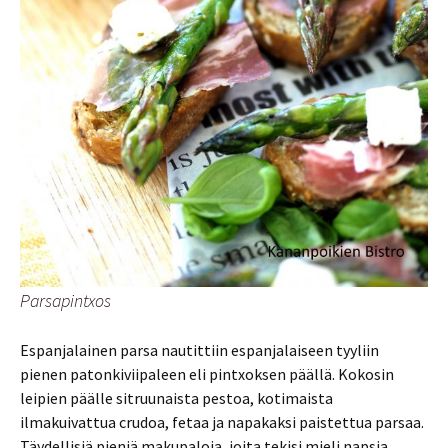
Parsapintxos
Espanjalainen parsa nautittiin espanjalaiseen tyyliin
pienen patonkiviipaleen eli pintxoksen päällä. Kokosin
leipien päälle sitruunaista pestoa, kotimaista
ilmakuivattua crudoa, fetaa ja napakaksi paistettua parsaa.
Täydellisiä pieniä makupaloja, joita tekisi mieli napsia