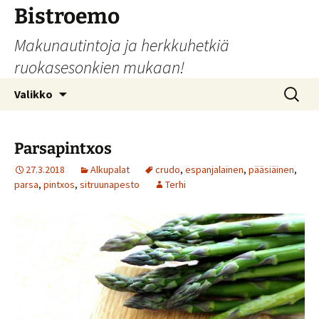
Siirry
Bistroemo
sisältöön
Makunautintoja ja herkkuhetkiä
ruokasesonkien mukaan!
Haku:
Valikko
Parsapintxos
27.3.2018
Alkupalat
crudo
,
espanjalainen
,
pääsiäinen
,
parsa
,
pintxos
,
sitruunapesto
Terhi