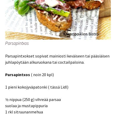
Parsapintxos
Parsapintxokset sopivat mainiosti keväiseen tai pääsiäisen
juhlapöytään alkuruokana tai coctailpaloina.
Parsapintxos
( noin 20 kpl)
1 pieni kokojyväpatonki ( tässä Lidl)
½ nippua (250 g) vihreää parsaa
suolaa ja mustapippuria
1 rkl sitruunanmehua