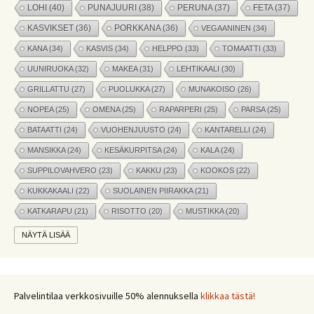
LOHI
(40)
PUNAJUURI
(38)
PERUNA
(37)
FETA
(37)
KASVIKSET
(36)
PORKKANA
(36)
VEGAANINEN
(34)
KANA
(34)
KASVIS
(34)
HELPPO
(33)
TOMAATTI
(33)
UUNIRUOKA
(32)
MAKEA
(31)
LEHTIKAALI
(30)
GRILLATTU
(27)
PUOLUKKA
(27)
MUNAKOISO
(26)
NOPEA
(25)
OMENA
(25)
RAPARPERI
(25)
PARSA
(25)
BATAATTI
(24)
VUOHENJUUSTO
(24)
KANTARELLI
(24)
MANSIKKA
(24)
KESÄKURPITSA
(24)
KALA
(24)
SUPPILOVAHVERO
(23)
KAKKU
(23)
KOOKOS
(22)
KUKKAKAALI
(22)
SUOLAINEN PIIRAKKA
(21)
KATKARAPU
(21)
RISOTTO
(20)
MUSTIKKA
(20)
MARJAT
(19)
APPELSIINI
(19)
PINAATTI
(19)
NÄYTÄ LISÄÄ
NYHTÖKAURA
(18)
KIKHERNE
(18)
LEIPÄ
(18)
LISUKE
(17)
INKIVÄÄRI
(17)
MANGO
(17)
JÄLKIRUOKA
(17)
PAPRIKA
(17)
COUSCOUS
(17)
Palvelintilaa verkkosivuille 50% alennuksella
klikkaa tästä!
VEGE
(16)
SITRUUNA
(16)
MEKSIKOLAINEN
(15)