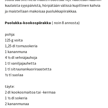
kuulaista syyspäivistä, hörpätään välissä kupillinen kahvia
ja maistellaan makoisaa puolukkapiirakkaa.
Puolukka-kookospiirakka
( noin 8 annosta)
pohja:
125 g voita
1,25 dl tomusokeria
1 kananmuna
4 ½ dl vehnäjauhoja
1 tl vaniljajauhetta
1 tl sitruunankuoriraastetta
½ tl suolaa
täyte:
2 dl kookosmaitoa tai -kermaa
1 ½ dl sokeria
2 kananmunaa