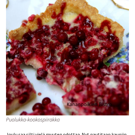
Puolukka-kookospiirakka
Joulu saa silti vielä muuten odottaa. Nyt nautitaan kauniin