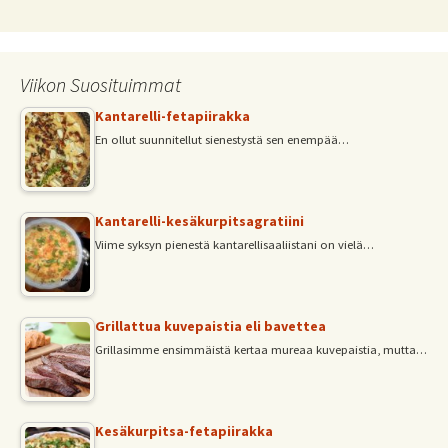
Viikon Suosituimmat
Kantarelli-fetapiirakka
En ollut suunnitellut sienestystä sen enempää…
Kantarelli-kesäkurpitsagratiini
Viime syksyn pienestä kantarellisaaliistani on vielä…
Grillattua kuvepaistia eli bavettea
Grillasimme ensimmäistä kertaa mureaa kuvepaistia, mutta…
Kesäkurpitsa-fetapiirakka