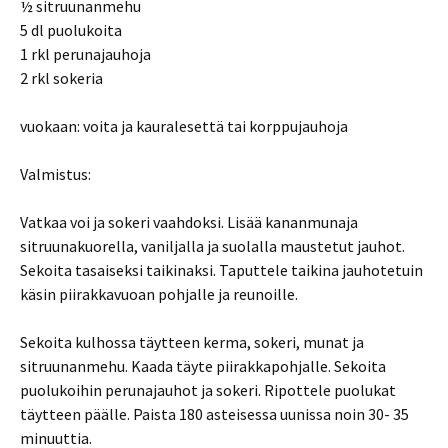
½ sitruunanmehu
5 dl puolukoita
1 rkl perunajauhoja
2 rkl sokeria
vuokaan: voita ja kauralesettä tai korppujauhoja
Valmistus:
Vatkaa voi ja sokeri vaahdoksi. Lisää kananmunaja
sitruunakuorella, vaniljalla ja suolalla maustetut jauhot.
Sekoita tasaiseksi taikinaksi. Taputtele taikina jauhotetuin
käsin piirakkavuoan pohjalle ja reunoille.
Sekoita kulhossa täytteen kerma, sokeri, munat ja
sitruunanmehu. Kaada täyte piirakkapohjalle. Sekoita
puolukoihin perunajauhot ja sokeri. Ripottele puolukat
täytteen päälle. Paista 180 asteisessa uunissa noin 30- 35
minuuttia.