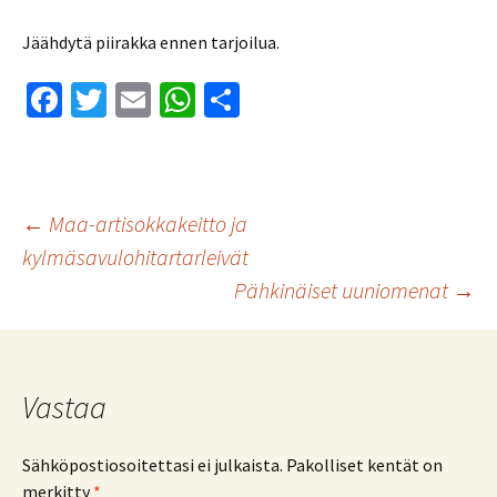
Jäähdytä piirakka ennen tarjoilua.
Fa
T
E
W
S
ce
wi
m
h
h
b
tt
ai
at
ar
o
er
l
sA
e
Artikkelien
←
Maa-artisokkakeitto ja
o
p
kylmäsavulohitartarleivät
k
p
Pähkinäiset uuniomenat
→
selaus
Vastaa
Sähköpostiosoitettasi ei julkaista.
Pakolliset kentät on
merkitty
*