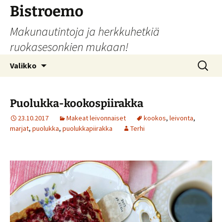
Siirry
Bistroemo
sisältöön
Makunautintoja ja herkkuhetkiä
ruokasesonkien mukaan!
Haku:
Valikko
Puolukka-kookospiirakka
23.10.2017
Makeat leivonnaiset
kookos
,
leivonta
,
marjat
,
puolukka
,
puolukkapiirakka
Terhi