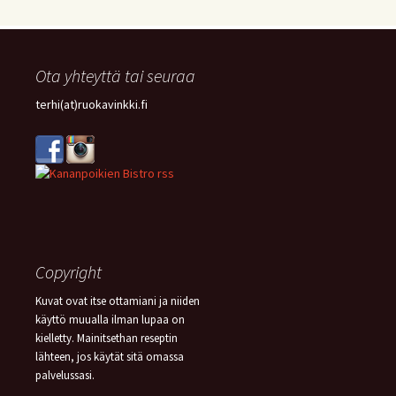
PIIRAKKA
(15)
Ota yhteyttä tai seuraa
terhi(at)ruokavinkki.fi
Copyright
Kuvat ovat itse ottamiani ja niiden
käyttö muualla ilman lupaa on
kielletty. Mainitsethan reseptin
lähteen, jos käytät sitä omassa
palvelussasi.