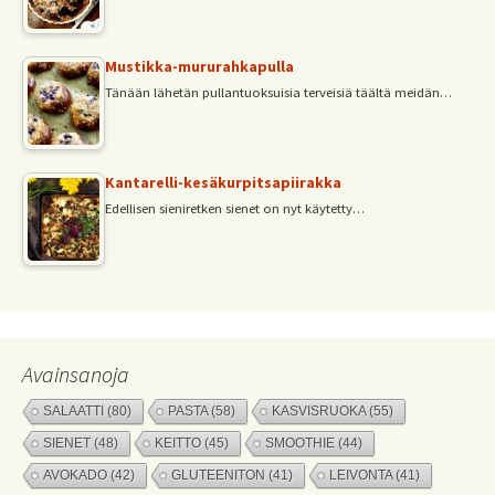
Mustikka-mururahkapulla
Tänään lähetän pullantuoksuisia terveisiä täältä meidän…
Kantarelli-kesäkurpitsapiirakka
Edellisen sieniretken sienet on nyt käytetty…
Avainsanoja
SALAATTI
(80)
PASTA
(58)
KASVISRUOKA
(55)
SIENET
(48)
KEITTO
(45)
SMOOTHIE
(44)
AVOKADO
(42)
GLUTEENITON
(41)
LEIVONTA
(41)