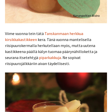
Viime vuonna tein tätä
Tanskanmaan herkkua
kirsikkakastikkeen
kera. Tänä vuonna mantelisella
riisipuurokermalla herkutellaan myös, mutta uutena
kastikkeena päällä kälyn tuomaa päärynähilloketta ja
seurana itsetehtyjä
piparkakkuja
. Ne sopivat
riisipuurojälkkäriin aivan täydellisesti.