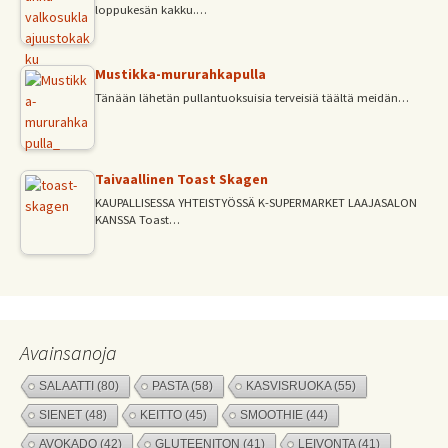
loppukesän kakku.…
Mustikka-mururahkapulla
Tänään lähetän pullantuoksuisia terveisiä täältä meidän…
Taivaallinen Toast Skagen
KAUPALLISESSA YHTEISTYÖSSÄ K-SUPERMARKET LAAJASALON
KANSSA Toast…
Avainsanoja
SALAATTI
(80)
PASTA
(58)
KASVISRUOKA
(55)
SIENET
(48)
KEITTO
(45)
SMOOTHIE
(44)
AVOKADO
(42)
GLUTEENITON
(41)
LEIVONTA
(41)