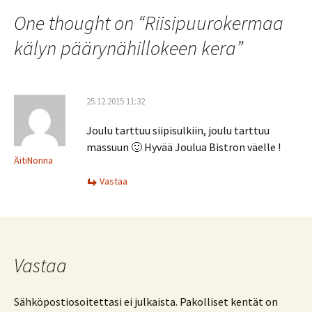
selaus
One thought on “
Riisipuurokermaa
kälyn päärynähillokeen kera
”
25.12.2015 11:32
Joulu tarttuu siipisulkiin, joulu tarttuu
massuun 🙂 Hyvää Joulua Bistron väelle !
ÄitiNonna
Vastaa
Vastaa
Sähköpostiosoitettasi ei julkaista.
Pakolliset kentät on