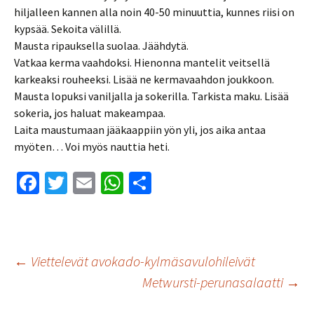
hiljalleen kannen alla noin 40-50 minuuttia, kunnes riisi on
kypsää. Sekoita välillä.
Mausta ripauksella suolaa. Jäähdytä.
Vatkaa kerma vaahdoksi. Hienonna mantelit veitsellä
karkeaksi rouheeksi. Lisää ne kermavaahdon joukkoon.
Mausta lopuksi vaniljalla ja sokerilla. Tarkista maku. Lisää
sokeria, jos haluat makeampaa.
Laita maustumaan jääkaappiin yön yli, jos aika antaa
myöten… Voi myös nauttia heti.
Fa
T
E
W
S
ce
wi
m
h
h
b
tt
ai
at
ar
o
er
l
sA
e
Artikkelien
←
Viettelevät avokado-kylmäsavulohileivät
o
p
Metwursti-perunasalaatti
→
k
p