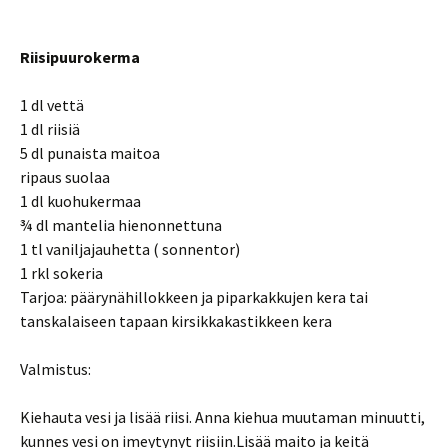
Riisipuurokerma
1 dl vettä
1 dl riisiä
5 dl punaista maitoa
ripaus suolaa
1 dl kuohukermaa
¾ dl mantelia hienonnettuna
1 tl vaniljajauhetta ( sonnentor)
1 rkl sokeria
Tarjoa: päärynähillokkeen ja piparkakkujen kera tai
tanskalaiseen tapaan kirsikkakastikkeen kera
Valmistus:
Kiehauta vesi ja lisää riisi. Anna kiehua muutaman minuutti,
kunnes vesi on imeytynyt riisiin.Lisää maito ja keitä