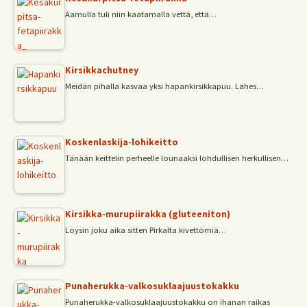
Aamulla tuli niin kaatamalla vettä, että…
Kirsikkachutney
Meidän pihalla kasvaa yksi hapankirsikkapuu. Lähes…
Koskenlaskija-lohikeitto
Tänään keittelin perheelle lounaaksi lohdullisen herkullisen…
Kirsikka-murupiirakka (gluteeniton)
Löysin joku aika sitten Pirkalta kivettömiä…
Punaherukka-valkosuklaajuustokakku
Punaherukka-valkosuklaajuustokakku on ihanan raikas