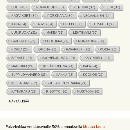
LOHI
(40)
PUNAJUURI
(38)
PERUNA
(37)
FETA
(37)
KASVIKSET
(36)
PORKKANA
(36)
VEGAANINEN
(34)
KANA
(34)
KASVIS
(34)
HELPPO
(33)
TOMAATTI
(33)
UUNIRUOKA
(32)
MAKEA
(31)
LEHTIKAALI
(30)
GRILLATTU
(27)
PUOLUKKA
(27)
MUNAKOISO
(26)
NOPEA
(25)
OMENA
(25)
RAPARPERI
(25)
PARSA
(25)
BATAATTI
(24)
VUOHENJUUSTO
(24)
KANTARELLI
(24)
MANSIKKA
(24)
KESÄKURPITSA
(24)
KALA
(24)
SUPPILOVAHVERO
(23)
KAKKU
(23)
KOOKOS
(22)
KUKKAKAALI
(22)
SUOLAINEN PIIRAKKA
(21)
KATKARAPU
(21)
RISOTTO
(20)
MUSTIKKA
(20)
MARJAT
(19)
APPELSIINI
(19)
PINAATTI
(19)
NÄYTÄ LISÄÄ
NYHTÖKAURA
(18)
KIKHERNE
(18)
LEIPÄ
(18)
LISUKE
(17)
INKIVÄÄRI
(17)
MANGO
(17)
JÄLKIRUOKA
(17)
PAPRIKA
(17)
COUSCOUS
(17)
Palvelintilaa verkkosivuille 50% alennuksella
klikkaa tästä!