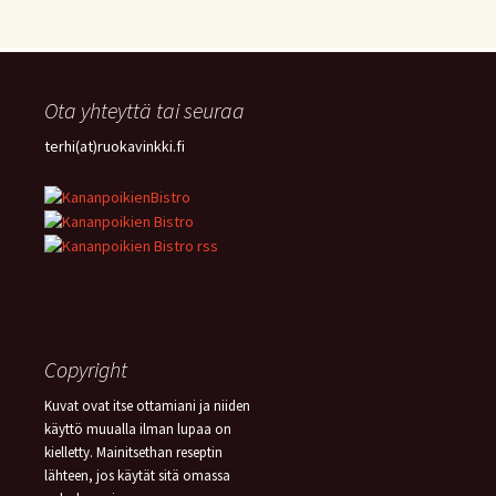
VEGE
(16)
SITRUUNA
(16)
MEKSIKOLAINEN
(15)
PIIRAKKA
(15)
Ota yhteyttä tai seuraa
terhi(at)ruokavinkki.fi
Copyright
Kuvat ovat itse ottamiani ja niiden
käyttö muualla ilman lupaa on
kielletty. Mainitsethan reseptin
lähteen, jos käytät sitä omassa