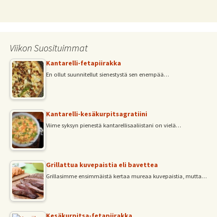
Viikon Suosituimmat
Kantarelli-fetapiirakka
En ollut suunnitellut sienestystä sen enempää…
Kantarelli-kesäkurpitsagratiini
Viime syksyn pienestä kantarellisaaliistani on vielä…
Grillattua kuvepaistia eli bavettea
Grillasimme ensimmäistä kertaa mureaa kuvepaistia, mutta…
Kesäkurpitsa-fetapiirakka