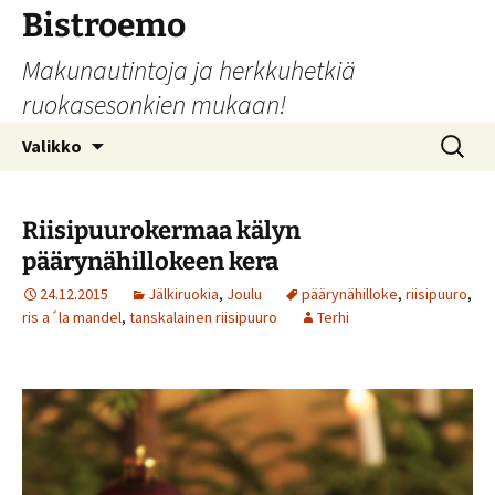
Siirry
Bistroemo
sisältöön
Makunautintoja ja herkkuhetkiä
ruokasesonkien mukaan!
Haku:
Valikko
Riisipuurokermaa kälyn
päärynähillokeen kera
24.12.2015
Jälkiruokia
,
Joulu
päärynähilloke
,
riisipuuro
,
ris a´la mandel
,
tanskalainen riisipuuro
Terhi