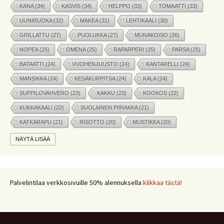
KANA
(34)
KASVIS
(34)
HELPPO
(33)
TOMAATTI
(33)
UUNIRUOKA
(32)
MAKEA
(31)
LEHTIKAALI
(30)
GRILLATTU
(27)
PUOLUKKA
(27)
MUNAKOISO
(26)
NOPEA
(25)
OMENA
(25)
RAPARPERI
(25)
PARSA
(25)
BATAATTI
(24)
VUOHENJUUSTO
(24)
KANTARELLI
(24)
MANSIKKA
(24)
KESÄKURPITSA
(24)
KALA
(24)
SUPPILOVAHVERO
(23)
KAKKU
(23)
KOOKOS
(22)
KUKKAKAALI
(22)
SUOLAINEN PIIRAKKA
(21)
KATKARAPU
(21)
RISOTTO
(20)
MUSTIKKA
(20)
MARJAT
(19)
APPELSIINI
(19)
PINAATTI
(19)
NÄYTÄ LISÄÄ
NYHTÖKAURA
(18)
KIKHERNE
(18)
LEIPÄ
(18)
LISUKE
(17)
INKIVÄÄRI
(17)
MANGO
(17)
JÄLKIRUOKA
(17)
PAPRIKA
(17)
COUSCOUS
(17)
Palvelintilaa verkkosivuille 50% alennuksella
klikkaa tästä!
VEGE
(16)
SITRUUNA
(16)
MEKSIKOLAINEN
(15)
PIIRAKKA
(15)