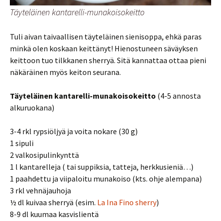
Täyteläinen kantarelli-munakoisokeitto
Tuli aivan taivaallisen täyteläinen sienisoppa, ehkä paras
minkä olen koskaan keittänyt! Hienostuneen säväyksen
keittoon tuo tilkkanen sherryä. Sitä kannattaa ottaa pieni
näkäräinen myös keiton seurana.
Täyteläinen kantarelli-munakoisokeitto
(4-5 annosta
alkuruokana)
3-4 rkl rypsiöljyä ja voita nokare (30 g)
1 sipuli
2 valkosipulinkynttä
1 l kantarelleja ( tai suppiksia, tatteja, herkkusieniä…)
1 paahdettu ja viipaloitu munakoiso (kts. ohje alempana)
3 rkl vehnäjauhoja
½ dl kuivaa sherryä (esim.
La Ina Fino sherry
)
8-9 dl kuumaa kasvislientä