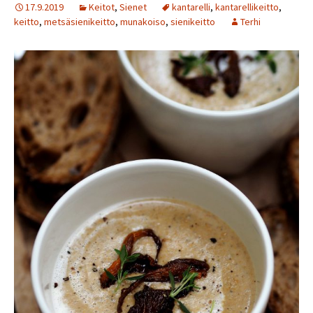
17.9.2019
Keitot
,
Sienet
kantarelli
,
kantarellikeitto
,
keitto
,
metsäsienikeitto
,
munakoiso
,
sienikeitto
Terhi