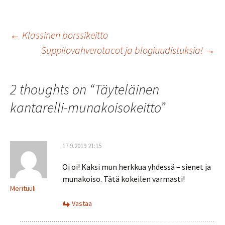
b
tt
ai
at
ar
o
er
l
sA
e
Artikkelien
←
Klassinen borssikeitto
o
p
Suppilovahverotacot ja blogiuudistuksia!
→
k
p
selaus
2 thoughts on “
Täyteläinen
kantarelli-munakoisokeitto
”
17.9.2019 21:15
Oi oi! Kaksi mun herkkua yhdessä – sienet ja
munakoiso. Tätä kokeilen varmasti!
Merituuli
Vastaa