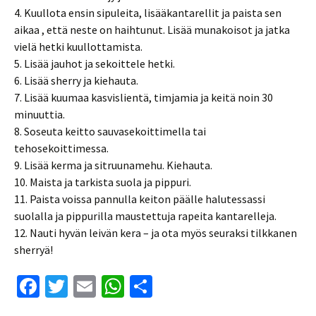
4. Kuullota ensin sipuleita, lisääkantarellit ja paista sen
aikaa , että neste on haihtunut. Lisää munakoisot ja jatka
vielä hetki kuullottamista.
5. Lisää jauhot ja sekoittele hetki.
6. Lisää sherry ja kiehauta.
7. Lisää kuumaa kasvislientä, timjamia ja keitä noin 30
minuuttia.
8. Soseuta keitto sauvasekoittimella tai
tehosekoittimessa.
9. Lisää kerma ja sitruunamehu. Kiehauta.
10. Maista ja tarkista suola ja pippuri.
11. Paista voissa pannulla keiton päälle halutessassi
suolalla ja pippurilla maustettuja rapeita kantarelleja.
12. Nauti hyvän leivän kera – ja ota myös seuraksi tilkkanen
sherryä!
Fa
T
E
W
S
ce
wi
m
h
h