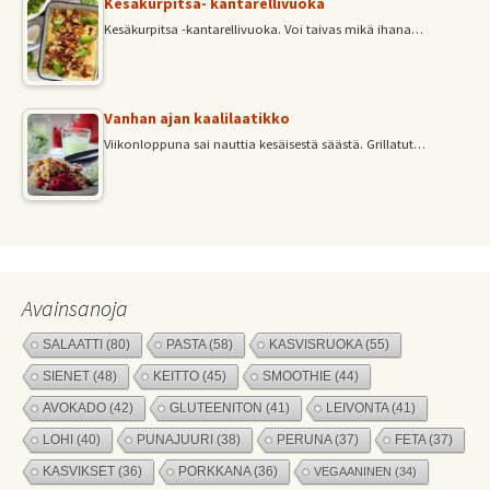
Kesäkurpitsa- kantarellivuoka
Kesäkurpitsa -kantarellivuoka. Voi taivas mikä ihana…
Vanhan ajan kaalilaatikko
Viikonloppuna sai nauttia kesäisestä säästä. Grillatut…
Avainsanoja
SALAATTI
(80)
PASTA
(58)
KASVISRUOKA
(55)
SIENET
(48)
KEITTO
(45)
SMOOTHIE
(44)
AVOKADO
(42)
GLUTEENITON
(41)
LEIVONTA
(41)
LOHI
(40)
PUNAJUURI
(38)
PERUNA
(37)
FETA
(37)
KASVIKSET
(36)
PORKKANA
(36)
VEGAANINEN
(34)