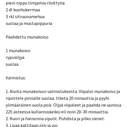
pieni nippu timjamia riivittynä
2 dl kuohukermaa
3 rkl sitruunamehua
suolaa ja mustapippuria
Paahdettu munakoiso
1 munakoiso
rypsiöljyä
suolaa
Valmistus:
1. Aloita munakoison valmistuksesta. Viipaloi munakoiso ja
ripottele pinnalle suolaa. Itketä 20 minuuttia ja pyyhi
ylimääräinen suola pois. Öljyä viipaleet ja paahda ne uunissa
225 asteessa kullanruskeiksi eli noin 20-30 minuuttia.
2. Kuori ja hienonna sipulit. Puhdista ja pilko sienet.
3. Lisää kattilaan öljy ja voi.