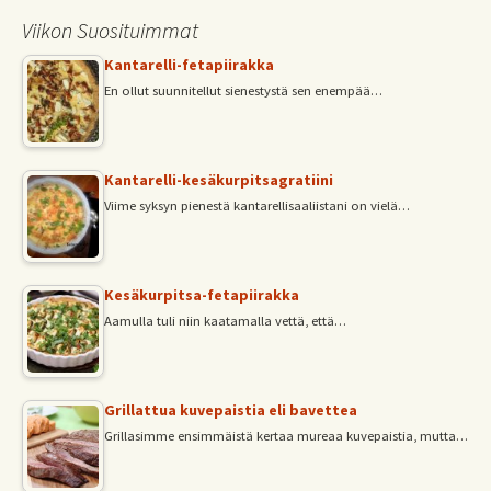
Viikon Suosituimmat
Kantarelli-fetapiirakka
En ollut suunnitellut sienestystä sen enempää…
Kantarelli-kesäkurpitsagratiini
Viime syksyn pienestä kantarellisaaliistani on vielä…
Kesäkurpitsa-fetapiirakka
Aamulla tuli niin kaatamalla vettä, että…
Grillattua kuvepaistia eli bavettea
Grillasimme ensimmäistä kertaa mureaa kuvepaistia, mutta…