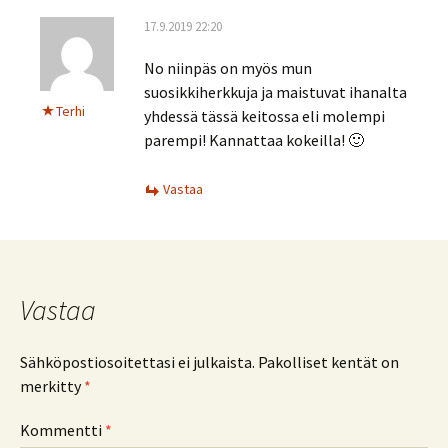
17.9.2019 22:20
No niinpäs on myös mun
suosikkiherkkuja ja maistuvat ihanalta
Terhi
yhdessä tässä keitossa eli molempi
parempi! Kannattaa kokeilla! 🙂
Vastaa
Vastaa
Sähköpostiosoitettasi ei julkaista.
Pakolliset kentät on
merkitty
*
Kommentti
*