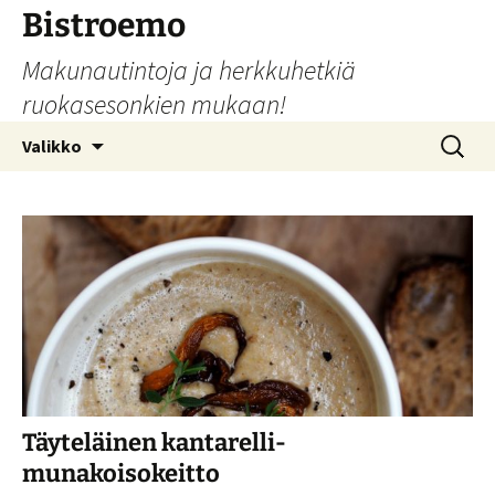
Siirry
Bistroemo
sisältöön
Makunautintoja ja herkkuhetkiä
ruokasesonkien mukaan!
Haku:
Valikko
Täyteläinen kantarelli-
munakoisokeitto