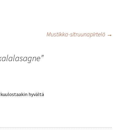
Mustikka-sitruunapirtelö
→
kalalasagne
”
 kuulostaakin hyvältä