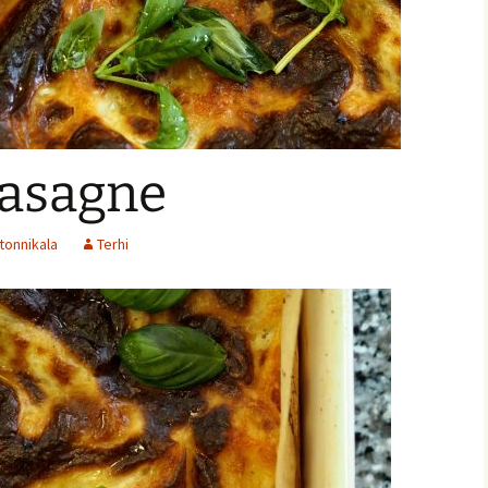
lasagne
ja
tonnikala
Terhi
nnaiset