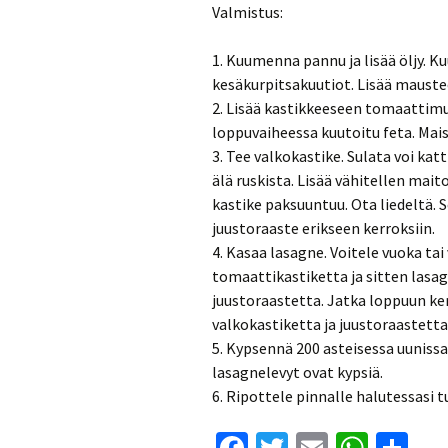
Valmistus:
1. Kuumenna pannu ja lisää öljy. Kuul
kesäkurpitsakuutiot. Lisää maustee
2. Lisää kastikkeeseen tomaattimur
loppuvaiheessa kuutoitu feta. Maist
3. Tee valkokastike. Sulata voi ka
älä ruskista. Lisää vähitellen maito
kastike paksuuntuu. Ota liedeltä. S
juustoraaste erikseen kerroksiin.
4. Kasaa lasagne. Voitele vuoka tai
tomaattikastiketta ja sitten lasag
juustoraastetta. Jatka loppuun ke
valkokastiketta ja juustoraastetta
5. Kypsennä 200 asteisessa uunissa
lasagnelevyt ovat kypsiä.
6. Ripottele pinnalle halutessasi t