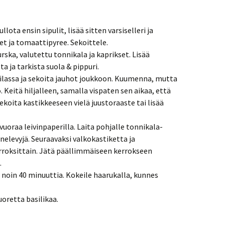
lota ensin sipulit, lisää sitten varsiselleri ja
t ja tomaattipyree. Sekoittele.
ska, valutettu tonnikala ja kaprikset. Lisää
a ja tarkista suola & pippuri.
ttilassa ja sekoita jauhot joukkoon. Kuumenna, mutta
. Keitä hiljalleen, samalla vispaten sen aikaa, että
ekoita kastikkeeseen vielä juustoraaste tai lisää
 vuoraa leivinpaperilla. Laita pohjalle tonnikala-
nelevyjä. Seuraavaksi valkokastiketta ja
rroksittain. Jätä päällimmäiseen kerrokseen
.
 noin 40 minuuttia. Kokeile haarukalla, kunnes
uoretta basilikaa.