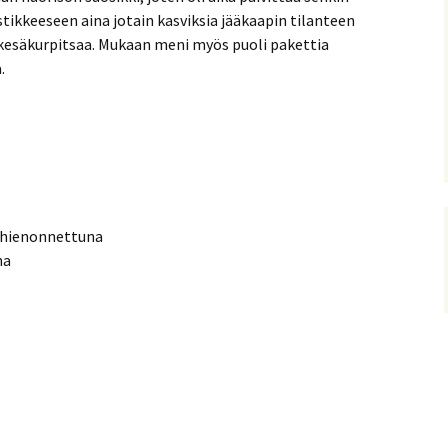
stikkeeseen aina jotain kasviksia jääkaapin tilanteen
a kesäkurpitsaa. Mukaan meni myös puoli pakettia
.
a hienonnettuna
na