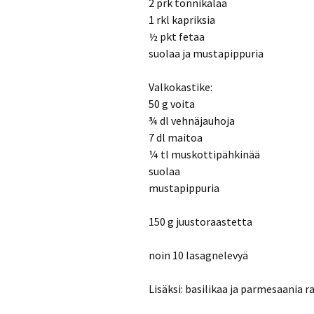
2 prk tonnikalaa
1 rkl kapriksia
½ pkt fetaa
suolaa ja mustapippuria
Valkokastike:
50 g voita
¾ dl vehnäjauhoja
7 dl maitoa
¼ tl muskottipähkinää
suolaa
mustapippuria
150 g juustoraastetta
noin 10 lasagnelevyä
Lisäksi: basilikaa ja parmesaania 