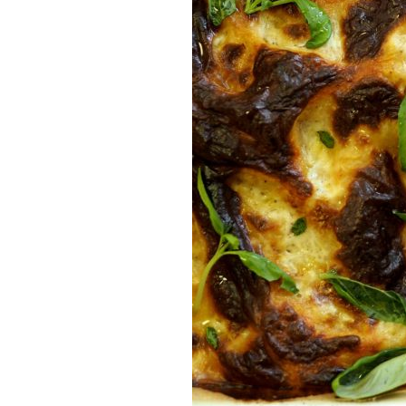
Munakkaat
Pastat
Pizzat
Risotot
Salaatit
Sienet
Suolaiset lei