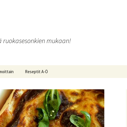
o
iä ruokasesonkien mukaan!
moittain
Reseptit A-Ö
ot ja