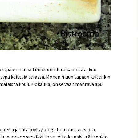
 jokapäiväinen kotiruokarumba aikamoista, kun
syypä keittäjä terässä. Monen muun tapaan kuitenkin
uomalaista kouluruokailua, on se vaan mahtava apu
eita ja siitä löytyy blogista monta versiota.
 nuorison suosikki, joten oli aika päivittää senkin