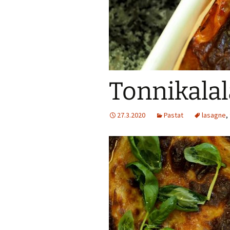
Jälkiruokia
Juomia
Kalaruokia
Tonnikala
Kasvisherkku
27.3.2020
Pastat
Keitot
lasagne
,
Liharuokia
Lintu
Lisukkeet
Makeat leivo