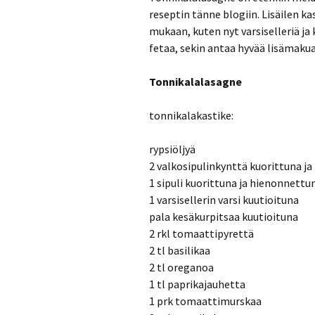
reseptin tänne blogiin. Lisäilen ka
mukaan, kuten nyt varsiselleriä j
fetaa, sekin antaa hyvää lisämakua
Tonnikalalasagne
tonnikalakastike:
rypsiöljyä
2 valkosipulinkynttä kuorittuna j
1 sipuli kuorittuna ja hienonnettu
1 varsisellerin varsi kuutioituna
pala kesäkurpitsaa kuutioituna
2 rkl tomaattipyrettä
2 tl basilikaa
2 tl oreganoa
1 tl paprikajauhetta
1 prk tomaattimurskaa