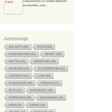
Lohipastrami on meillä sellainen
toiveherkku, jota…
Avainsanoja
SALAATTI
(80)
PASTA
(58)
KASVISRUOKA
(55)
SIENET
(48)
KEITTO
(45)
SMOOTHIE
(44)
AVOKADO
(42)
GLUTEENITON
(41)
LEIVONTA
(41)
LOHI
(40)
PUNAJUURI
(38)
PERUNA
(37)
FETA
(37)
KASVIKSET
(36)
PORKKANA
(36)
VEGAANINEN
(34)
KANA
(34)
KASVIS
(34)