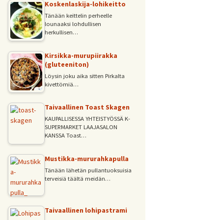
Koskenlaskija-lohikeitto
Tänään keittelin perheelle
lounaaksi lohdullisen
herkullisen…
Kirsikka-murupiirakka
(gluteeniton)
Löysin joku aika sitten Pirkalta
kivettömiä…
Taivaallinen Toast Skagen
KAUPALLISESSA YHTEISTYÖSSÄ K-
SUPERMARKET LAAJASALON
KANSSA Toast…
Mustikka-mururahkapulla
Tänään lähetän pullantuoksuisia
terveisiä täältä meidän…
Taivaallinen lohipastrami