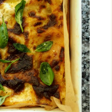
vonnaiset