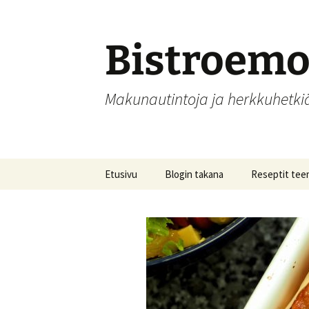
Siirry
sisältöön
Bistroem
Makunautintoja ja herkkuhetk
Etusivu
Blogin takana
Reseptit tee
Aamupalat
Alkupalat
Hedelmät, hill
säilöntä
Joulu