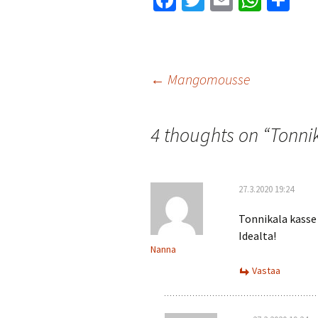
Fa
T
E
W
S
ce
wi
m
h
h
b
tt
ai
at
ar
o
er
l
sA
e
Artikkelien
←
Mangomousse
o
p
k
p
selaus
4 thoughts on “
Tonni
27.3.2020 19:24
Tonnikala kasse
Idealta!
Nanna
Vastaa