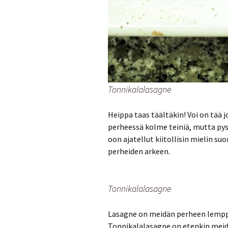
Tonnikalalasagne
Heippa taas täältäkin! Voi on tää
perheessä kolme teiniä, mutta py
oon ajatellut kiitollisin mielin s
perheiden arkeen.
Tonnikalalasagne
Lasagne on meidän perheen lemppar
Tonnikalalasagne on etenkin meidän