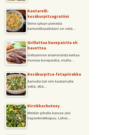
Kantarelli-
kesäkurpitsagratiini
Viime syksyn pienestä
kantarellisaaliistani on vielä…
Grillattua kuvepaistia eli
bavettea
Grillasimme ensimmäistä kertaa
mureaa kuvepaistia, mutta…
Kesäkurpitsa-fetapiirakka
Aamulla tuli niin kaatamalla
vettä, että…
Kirsikkachutney
Meidän pihalla kasvaa yksi
hapankirsikkapuu. Lähes…