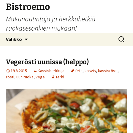
Siirry
Bistroemo
sisältöön
Makunautintoja ja herkkuhetkiä
ruokasesonkien mukaan!
Haku:
Valikko
Vegerösti uunissa (helppo)
19.8.2015
Kasvisherkkuja
feta
,
kasvis
,
kasvisrösti
,
rösti
,
uuniruoka
,
vege
Terhi