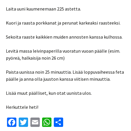
Laita uuni kuumenemaan 225 astetta.
Kuori ja raasta porkkanat ja perunat karkeaksi raasteeksi.
Sekoita raaste kaikkien muiden annosten kanssa kulhossa.
Levitä massa leivinpaperilla vuoratun vuoan päälle (esim.
pyöreä, halkaisija noin 26 cm)
Paista uunissa noin 25 minuuttia. Lisää loppuvaiheessa feta
päälle ja anna olla juuston kanssa viitisen minuuttia.
Lisää muut päälliset, kun otat uunista ulos.
Herkuttele heti!
Fa
T
E
W
S