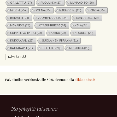
GRILLATTU
(27)
PUOLUKKA
(27)
MUNAKOISO
(26)
NOPEA
(25)
OMENA
(25)
RAPARPERI
(25)
PARSA
(25)
BATAATTI
(24)
VUOHENJUUSTO
(24)
KANTARELLI
(24)
MANSIKKA
(24)
KESÄKURPITSA
(24)
KALA
(24)
SUPPILOVAHVERO
(23)
KAKKU
(23)
KOOKOS
(22)
KUKKAKAALI
(22)
SUOLAINEN PIIRAKKA
(21)
KATKARAPU
(21)
RISOTTO
(20)
MUSTIKKA
(20)
MARJAT
(19)
APPELSIINI
(19)
PINAATTI
(19)
NÄYTÄ LISÄÄ
NYHTÖKAURA
(18)
KIKHERNE
(18)
LEIPÄ
(18)
LISUKE
(17)
INKIVÄÄRI
(17)
MANGO
(17)
JÄLKIRUOKA
(17)
PAPRIKA
(17)
COUSCOUS
(17)
Palvelintilaa verkkosivuille 50% alennuksella
klikkaa tästä!
VEGE
(16)
SITRUUNA
(16)
MEKSIKOLAINEN
(15)
PIIRAKKA
(15)
Ota yhteyttä tai seuraa