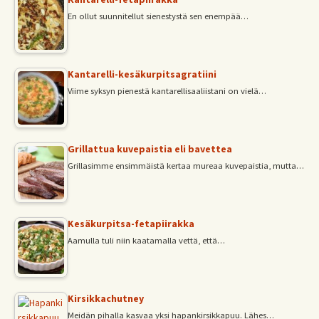
En ollut suunnitellut sienestystä sen enempää…
Kantarelli-kesäkurpitsagratiini
Viime syksyn pienestä kantarellisaaliistani on vielä…
Grillattua kuvepaistia eli bavettea
Grillasimme ensimmäistä kertaa mureaa kuvepaistia, mutta…
Kesäkurpitsa-fetapiirakka
Aamulla tuli niin kaatamalla vettä, että…
Kirsikkachutney
Meidän pihalla kasvaa yksi hapankirsikkapuu. Lähes…