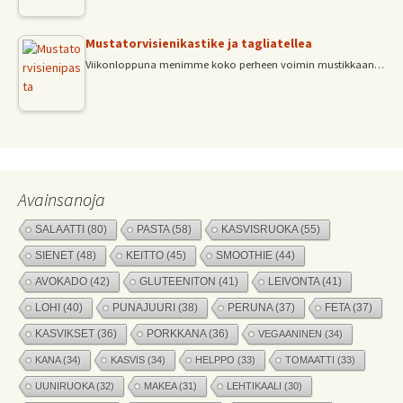
Mustatorvisienikastike ja tagliatellea
Viikonloppuna menimme koko perheen voimin mustikkaan…
Avainsanoja
SALAATTI
(80)
PASTA
(58)
KASVISRUOKA
(55)
SIENET
(48)
KEITTO
(45)
SMOOTHIE
(44)
AVOKADO
(42)
GLUTEENITON
(41)
LEIVONTA
(41)
LOHI
(40)
PUNAJUURI
(38)
PERUNA
(37)
FETA
(37)
KASVIKSET
(36)
PORKKANA
(36)
VEGAANINEN
(34)
KANA
(34)
KASVIS
(34)
HELPPO
(33)
TOMAATTI
(33)
UUNIRUOKA
(32)
MAKEA
(31)
LEHTIKAALI
(30)