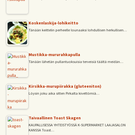
Koskenlaskija-lohikeitto
Tänään keittelin perheelle lounaaksi lohdullisen herkullisen…
Mustikka-mururahkapulla
Tänään lähetän pullantuoksuisia terveisiä täältä meidän…
Kirsikka-murupiirakka (gluteeniton)
Löysin joku aika sitten Pirkalta kivettömiä…
Taivaallinen Toast Skagen
KAUPALLISESSA YHTEISTYÖSSÄ K-SUPERMARKET LAAJASALON
KANSSA Toast…