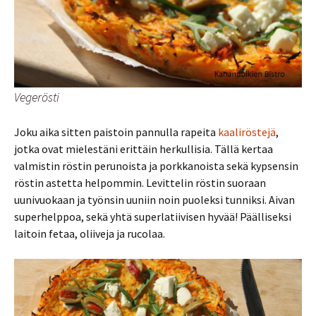
Vegerösti
Joku aika sitten paistoin pannulla rapeita
kaaliröstejä
,
jotka ovat mielestäni erittäin herkullisia. Tällä kertaa
valmistin röstin perunoista ja porkkanoista sekä kypsensin
röstin astetta helpommin. Levittelin röstin suoraan
uunivuokaan ja työnsin uuniin noin puoleksi tunniksi. Aivan
superhelppoa, sekä yhtä superlatiivisen hyvää! Päälliseksi
laitoin fetaa, oliiveja ja rucolaa.