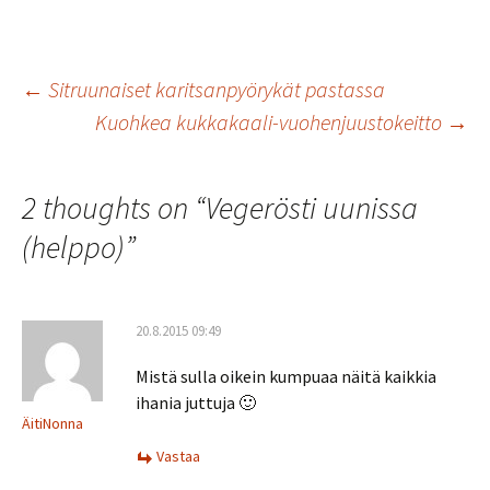
ce
wi
m
h
h
b
tt
ai
at
ar
o
er
l
sA
e
Artikkelien
←
Sitruunaiset karitsanpyörykät pastassa
o
p
Kuohkea kukkakaali-vuohenjuustokeitto
→
k
p
selaus
2 thoughts on “
Vegerösti uunissa
(helppo)
”
20.8.2015 09:49
Mistä sulla oikein kumpuaa näitä kaikkia
ihania juttuja 🙂
ÄitiNonna
Vastaa