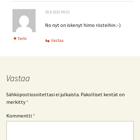
20.8.2015 09:52
No nyt on iskenyt himo rösteihin.:-)
Terhi
Vastaa
Vastaa
Sähköpostiosoitettasi ei julkaista.
Pakolliset kentät on
merkitty
*
Kommentti
*