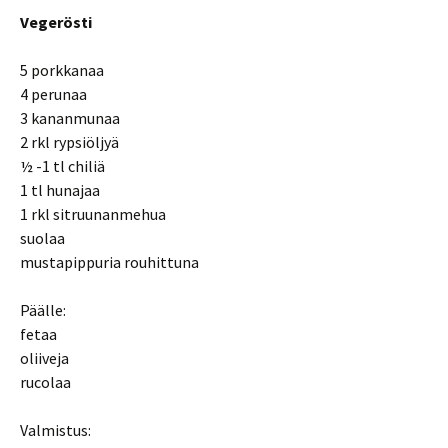
Vegerösti
5 porkkanaa
4 perunaa
3 kananmunaa
2 rkl rypsiöljyä
½ -1 tl chiliä
1 tl hunajaa
1 rkl sitruunanmehua
suolaa
mustapippuria rouhittuna
Päälle:
fetaa
oliiveja
rucolaa
Valmistus: