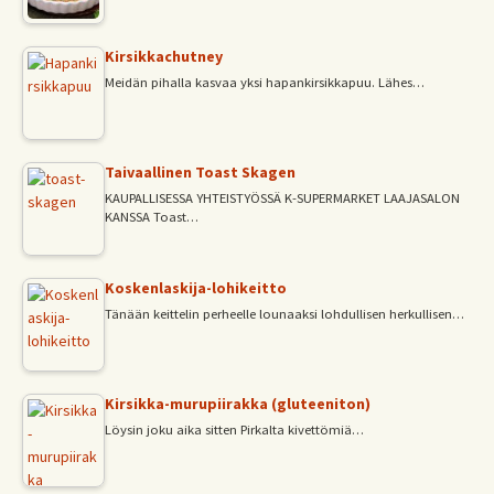
Kirsikkachutney
Meidän pihalla kasvaa yksi hapankirsikkapuu. Lähes…
Taivaallinen Toast Skagen
KAUPALLISESSA YHTEISTYÖSSÄ K-SUPERMARKET LAAJASALON
KANSSA Toast…
Koskenlaskija-lohikeitto
Tänään keittelin perheelle lounaaksi lohdullisen herkullisen…
Kirsikka-murupiirakka (gluteeniton)
Löysin joku aika sitten Pirkalta kivettömiä…