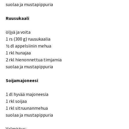
suolaa ja mustapippuria
Ruusukaali
öljyä ja voita
1 rs (300 g) ruusukaalia
½ dl appelsiinin mehua
1 rkl hunajaa
2 rkl hienonnettua timjamia
suolaa ja mustapippuria
Soijamajoneesi
1 dl hyvää majoneesia
1 rkl soijaa
1 rkl sitruunanmehua
suolaa ja mustapippuria
Valmistus: