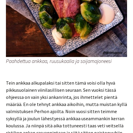
Paahdettua ankkaa, ruusukaalia ja soijamajoneesi
Tein ankkaa alkupalaksi tai sitten tämä voisi olla hyvä
pikkusuolainen viinilasillisen seuraan. Sen vuoksi tässä
ohjeessa on vain yksi ankanrinta, jos ihmettelet pientä
määrää. En ole tehnyt ankkaa aikoihin, mutta muistan kyllä
valmistuksen Perhon ajoilta. Noin vuosi sitten teimme
syksyllä ja joulun lähestyessä ankkaa useammankin kerran
koulussa. Ja niinpä sitä aika tottuneesti taas veti veitsellä
ristikon ankan rasvanpintaan ja siitä sitten paistopuuhiin.