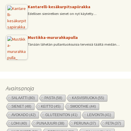
Kantarelli-kesäkurpitsapiirakka
Edellisen sieniretken sienet on nyt käytetty…
Mustikka-mururahkapulla
Tänään lähetän pullantuoksuisia terveisiä täältä meidän…
Avainsanoja
SALAATTI
(80)
PASTA
(58)
KASVISRUOKA
(55)
SIENET
(48)
KEITTO
(45)
SMOOTHIE
(44)
AVOKADO
(42)
GLUTEENITON
(41)
LEIVONTA
(41)
LOHI
(40)
PUNAJUURI
(38)
PERUNA
(37)
FETA
(37)