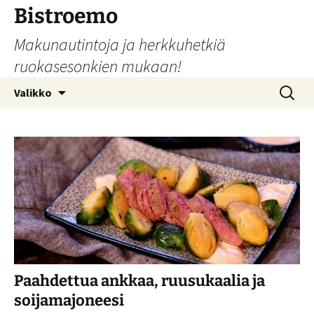
Siirry
Bistroemo
sisältöön
Makunautintoja ja herkkuhetkiä
ruokasesonkien mukaan!
Haku:
Valikko
Paahdettua ankkaa, ruusukaalia ja
soijamajoneesi