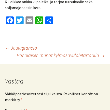
6. Leikkaa ankka viipaleiksi ja tarjoa ruusukaalin sekä
soijamajoneesin kera.
Fa
T
E
W
S
ce
wi
m
h
h
b
tt
ai
at
ar
o
er
l
sA
e
Artikkelien
←
Joulugranola
o
p
Paholaisen munat kylmäsavulohitartarilla
→
k
p
selaus
Vastaa
Sähköpostiosoitettasi ei julkaista.
Pakolliset kentät on
merkitty
*