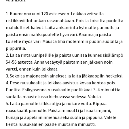
1. Kuumenna uuni 120 asteeseen. Leikkaa veitsellä
ristikkoviillot ankan rasvanahkaan. Poista toiselta puolelta
mahdolliset kalvot. Laita ankanrinta kylmälle pannulle ja
paista ensin nahkapuolelle hyvä väri. Käännä ja paista
toiselle myös väri. Mausta liha molemmin puolin suolalla ja
pippurilla.
2. Laita rinta uunipellille ja paista uunissa kunnes sisälämpö
54-56 astetta. Anna vetäytyä paistamisen jälkeen noin
vartti, ennen kuin leikkaat.
3. Sekoita majoneesin ainekset ja laita jääkaappiin hetkeksi.
4. Pese ruusukaalit ja leikkaa aavistus kovaa kantaa pois.
Puolita. Esikypsennä ruusukaalin puolikkaat 3-4 minuuttia
suolalla maustetussa kiehuvassa vedessä. Valuta.
5. Laita pannulle tilkka öljyä ja nokare voita. Kippaa
ruusukaalit pannulle. Paista minuutti ja lisää timjami,
hunaja ja appelsiininmehua sekä suola ja pippuria. Valele
lientä ruusukaalien päälle muutama minuutti.