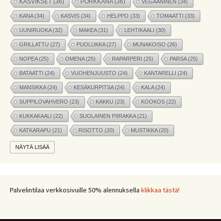
KASVIKSET
(36)
PORKKANA
(36)
VEGAANINEN
(34)
KANA
(34)
KASVIS
(34)
HELPPO
(33)
TOMAATTI
(33)
UUNIRUOKA
(32)
MAKEA
(31)
LEHTIKAALI
(30)
GRILLATTU
(27)
PUOLUKKA
(27)
MUNAKOISO
(26)
NOPEA
(25)
OMENA
(25)
RAPARPERI
(25)
PARSA
(25)
BATAATTI
(24)
VUOHENJUUSTO
(24)
KANTARELLI
(24)
MANSIKKA
(24)
KESÄKURPITSA
(24)
KALA
(24)
SUPPILOVAHVERO
(23)
KAKKU
(23)
KOOKOS
(22)
KUKKAKAALI
(22)
SUOLAINEN PIIRAKKA
(21)
KATKARAPU
(21)
RISOTTO
(20)
MUSTIKKA
(20)
MARJAT
(19)
APPELSIINI
(19)
PINAATTI
(19)
NÄYTÄ LISÄÄ
NYHTÖKAURA
(18)
KIKHERNE
(18)
LEIPÄ
(18)
LISUKE
(17)
INKIVÄÄRI
(17)
MANGO
(17)
JÄLKIRUOKA
(17)
PAPRIKA
(17)
COUSCOUS
(17)
Palvelintilaa verkkosivuille 50% alennuksella
klikkaa tästä!
VEGE
(16)
SITRUUNA
(16)
MEKSIKOLAINEN
(15)
PIIRAKKA
(15)