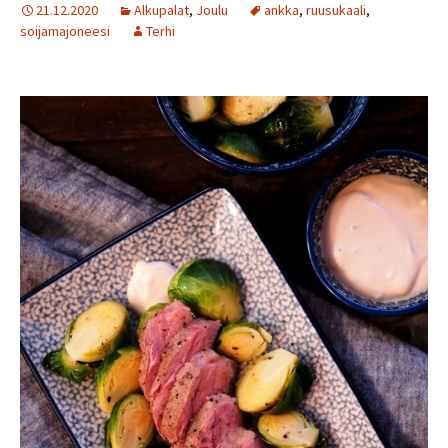
21.12.2020
Alkupalat
,
Joulu
ankka
,
ruusukaali
,
soijamajoneesi
Terhi