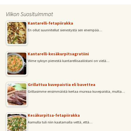
Viikon Suosituimmat
Kantarelli-fetapiirakka
En ollut suunnitellut sienestystä sen enempää…
Kantarelli-kesäkurpitsagratiini
Viime syksyn pienestä kantarellisaaliistani on vielä…
Grillattua kuvepaistia eli bavettea
Grillasimme ensimmäistä kertaa mureaa kuvepaistia, mutta…
Kesäkurpitsa-fetapiirakka
Aamulla tuli niin kaatamalla vettä, että…