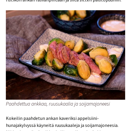
Paahdettua ankkaa, ruusukaalia ja soijamajoneesi
Kokeilin paahdetun ankan kaveriksi appelsiini-
hunajakylvyssä käyneitä ruusukaaleja ja soijamajoneesia.