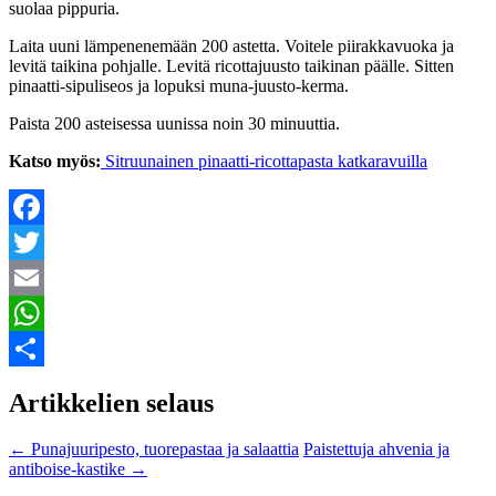
suolaa pippuria.
Laita uuni lämpenenemään 200 astetta. Voitele piirakkavuoka ja
levitä taikina pohjalle. Levitä ricottajuusto taikinan päälle. Sitten
pinaatti-sipuliseos ja lopuksi muna-juusto-kerma.
Paista 200 asteisessa uunissa noin 30 minuuttia.
Katso myös:
Sitruunainen pinaatti-ricottapasta katkaravuilla
Facebook
Twitter
Email
WhatsApp
Share
Artikkelien selaus
←
Punajuuripesto, tuorepastaa ja salaattia
Paistettuja ahvenia ja
antiboise-kastike
→