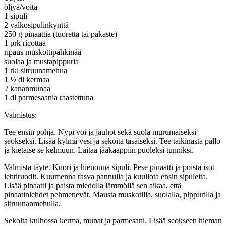
öljyä/voita
1 sipuli
2 valkosipulinkynttä
250 g pinaattia (tuoretta tai pakaste)
1 prk ricottaa
ripaus muskottipähkinää
suolaa ja mustapippuria
1 rkl sitruunamehua
1 ½ dl kermaa
2 kananmunaa
1 dl parmesaania raastettuna
Valmistus:
Tee ensin pohja. Nypi voi ja jauhot sekä suola murumaiseksi
seokseksi. Lisää kylmä vesi ja sekoita tasaiseksi. Tee taikinasta pallo
ja kietaise se kelmuun. Laitaa jääkaappiin puoleksi tunniksi.
Valmista täyte. Kuori ja hienonna sipuli. Pese pinaatti ja poista isot
lehtiruodit. Kuumenna rasva pannulla ja kuullota ensin sipuleita.
Lisää pinaatti ja paista miedolla lämmöllä sen aikaa, että
pinaatinlehdet pehmenevät. Mausta muskotilla, suolalla, pippurilla ja
sitruunanmehulla.
Sekoita kulhossa kerma, munat ja parmesani. Lisää seokseen hieman