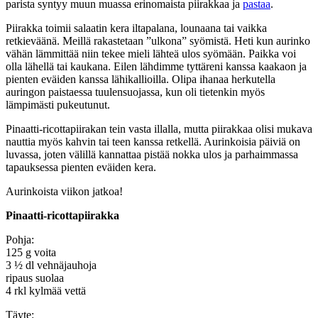
parista syntyy muun muassa erinomaista piirakkaa ja
pastaa
.
Piirakka toimii salaatin kera iltapalana, lounaana tai vaikka
retkieväänä. Meillä rakastetaan ”ulkona” syömistä. Heti kun aurinko
vähän lämmittää niin tekee mieli lähteä ulos syömään. Paikka voi
olla lähellä tai kaukana. Eilen lähdimme tyttäreni kanssa kaakaon ja
pienten eväiden kanssa lähikallioilla. Olipa ihanaa herkutella
auringon paistaessa tuulensuojassa, kun oli tietenkin myös
lämpimästi pukeutunut.
Pinaatti-ricottapiirakan tein vasta illalla, mutta piirakkaa olisi mukava
nauttia myös kahvin tai teen kanssa retkellä. Aurinkoisia päiviä on
luvassa, joten välillä kannattaa pistää nokka ulos ja parhaimmassa
tapauksessa pienten eväiden kera.
Aurinkoista viikon jatkoa!
Pinaatti-ricottapiirakka
Pohja:
125 g voita
3 ½ dl vehnäjauhoja
ripaus suolaa
4 rkl kylmää vettä
Täyte: