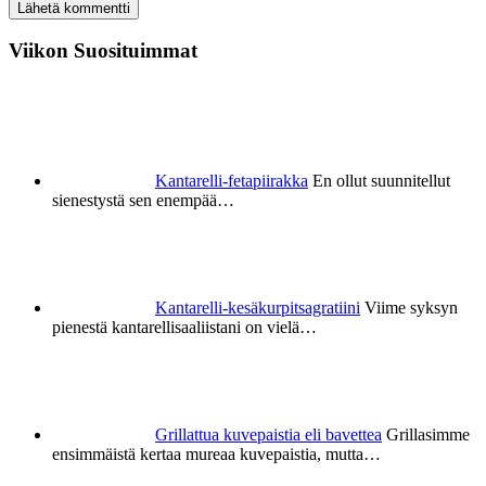
Viikon Suosituimmat
Kantarelli-fetapiirakka
En ollut suunnitellut
sienestystä sen enempää…
Kantarelli-kesäkurpitsagratiini
Viime syksyn
pienestä kantarellisaaliistani on vielä…
Grillattua kuvepaistia eli bavettea
Grillasimme
ensimmäistä kertaa mureaa kuvepaistia, mutta…