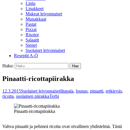
Lintu
Lisukkeet
Makeat leivonnaiset
Munakkaat
Pastat
Pizzat
Risotot
Salaatit
Sienet
Suolaiset leivonnaiset
Reseptit A-Ö
Haku:
Pinaatti-ricottapiirakka
12.3.2015
Suolaiset leivonnaiset
iltapala
,
lounas
,
pinaatti
,
retkieväs
,
ricotta
,
suolainen piirakka
Terhi
Pinaatti-ricottapiirakka
Vahva pinaatti ja pehmeä ricotta ovat oivallinen yhdistelmä. Tästä