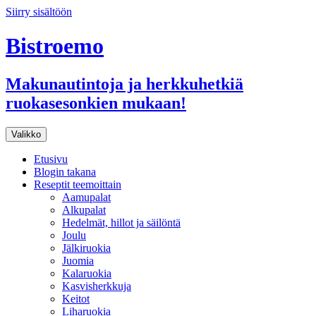
Siirry sisältöön
Bistroemo
Makunautintoja ja herkkuhetkiä
ruokasesonkien mukaan!
Valikko
Etusivu
Blogin takana
Reseptit teemoittain
Aamupalat
Alkupalat
Hedelmät, hillot ja säilöntä
Joulu
Jälkiruokia
Juomia
Kalaruokia
Kasvisherkkuja
Keitot
Liharuokia