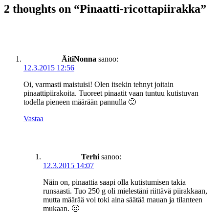
2 thoughts on “
Pinaatti-ricottapiirakka
”
ÄitiNonna
sanoo:
12.3.2015 12:56
Oi, varmasti maistuisi! Olen itsekin tehnyt joitain
pinaattipiirakoita. Tuoreet pinaatit vaan tuntuu kutistuvan
todella pieneen määrään pannulla 🙂
Vastaa
Terhi
sanoo:
12.3.2015 14:07
Näin on, pinaattia saapi olla kutistumisen takia
runsaasti. Tuo 250 g oli mielestäni riittävä piirakkaan,
mutta määrää voi toki aina säätää mauan ja tilanteen
mukaan. 🙂