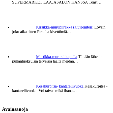
SUPERMARKET LAAJASALON KANSSA Toast…
Kirsikka-murupiirakka (gluteeniton)
Löysin
joku aika sitten Pirkalta kivettömiä…
Mustikka-mururahkapulla
Tänään lähetän
pullantuoksuisia terveisiä täältä meidän…
Kesäkurpitsa- kantarellivuoka
Kesäkurpitsa -
kantarellivuoka. Voi taivas mikä ihana…
Avainsanoja