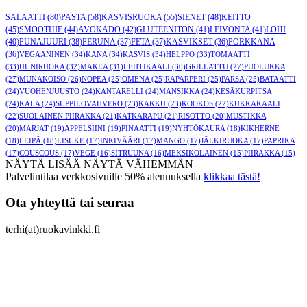
SALAATTI
(80)
PASTA
(58)
KASVISRUOKA
(55)
SIENET
(48)
KEITTO
(45)
SMOOTHIE
(44)
AVOKADO
(42)
GLUTEENITON
(41)
LEIVONTA
(41)
LOHI
(40)
PUNAJUURI
(38)
PERUNA
(37)
FETA
(37)
KASVIKSET
(36)
PORKKANA
(36)
VEGAANINEN
(34)
KANA
(34)
KASVIS
(34)
HELPPO
(33)
TOMAATTI
(33)
UUNIRUOKA
(32)
MAKEA
(31)
LEHTIKAALI
(30)
GRILLATTU
(27)
PUOLUKKA
(27)
MUNAKOISO
(26)
NOPEA
(25)
OMENA
(25)
RAPARPERI
(25)
PARSA
(25)
BATAATTI
(24)
VUOHENJUUSTO
(24)
KANTARELLI
(24)
MANSIKKA
(24)
KESÄKURPITSA
(24)
KALA
(24)
SUPPILOVAHVERO
(23)
KAKKU
(23)
KOOKOS
(22)
KUKKAKAALI
(22)
SUOLAINEN PIIRAKKA
(21)
KATKARAPU
(21)
RISOTTO
(20)
MUSTIKKA
(20)
MARJAT
(19)
APPELSIINI
(19)
PINAATTI
(19)
NYHTÖKAURA
(18)
KIKHERNE
(18)
LEIPÄ
(18)
LISUKE
(17)
INKIVÄÄRI
(17)
MANGO
(17)
JÄLKIRUOKA
(17)
PAPRIKA
(17)
COUSCOUS
(17)
VEGE
(16)
SITRUUNA
(16)
MEKSIKOLAINEN
(15)
PIIRAKKA
(15)
NÄYTÄ LISÄÄ
NÄYTÄ VÄHEMMÄN
Palvelintilaa verkkosivuille 50% alennuksella
klikkaa tästä!
Ota yhteyttä tai seuraa
terhi(at)ruokavinkki.fi