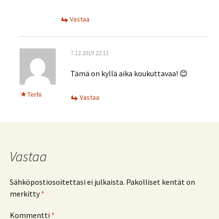
Vastaa
7.12.2019 22:11
Tämä on kyllä aika koukuttavaa! 😊
Terhi
Vastaa
Vastaa
Sähköpostiosoitettasi ei julkaista.
Pakolliset kentät on
merkitty
*
Kommentti
*