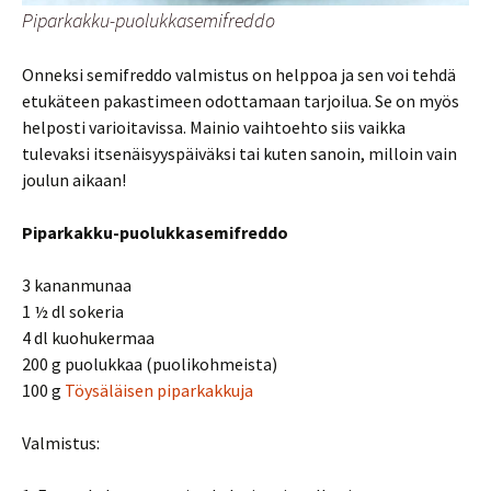
Piparkakku-puolukkasemifreddo
Onneksi semifreddo valmistus on helppoa ja sen voi tehdä
etukäteen pakastimeen odottamaan tarjoilua. Se on myös
helposti varioitavissa. Mainio vaihtoehto siis vaikka
tulevaksi itsenäisyyspäiväksi tai kuten sanoin, milloin vain
joulun aikaan!
Piparkakku-puolukkasemifreddo
3 kananmunaa
1 ½ dl sokeria
4 dl kuohukermaa
200 g puolukkaa (puolikohmeista)
100 g
Töysäläisen piparkakkuja
Valmistus: