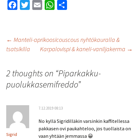
Fa
T
E
W
S
ce
wi
m
h
h
b
tt
ai
at
ar
o
er
l
sA
e
Artikkelien
←
Manteli-aprikoosicouscous nyhtökauralla &
o
p
tsatsikilla
Karpalovispi & kaneli-vaniljakerma
→
k
p
selaus
2 thoughts on “
Piparkakku-
puolukkasemifreddo
”
7.12.2019 08:13
No kyllä Sigridilläkin varsinkin kaffitellessa
pakkasen ovi paukahteloo, jos tuollaista on
Sigrid
vaan yhtään jemmassa 😀