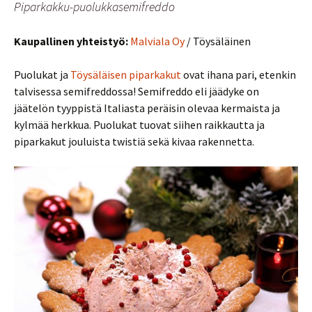
Piparkakku-puolukkasemifreddo
Kaupallinen yhteistyö:
Malviala Oy
/ Töysäläinen
Puolukat ja
Töysäläisen piparkakut
ovat ihana pari, etenkin
talvisessa semifreddossa! Semifreddo eli jäädyke on
jäätelön tyyppistä Italiasta peräisin olevaa kermaista ja
kylmää herkkua. Puolukat tuovat siihen raikkautta ja
piparkakut jouluista twistiä sekä kivaa rakennetta.