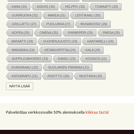
KANA
(34)
KASVIS
(34)
HELPPO
(33)
TOMAATTI
(33)
UUNIRUOKA
(32)
MAKEA
(31)
LEHTIKAALI
(30)
GRILLATTU
(27)
PUOLUKKA
(27)
MUNAKOISO
(26)
NOPEA
(25)
OMENA
(25)
RAPARPERI
(25)
PARSA
(25)
BATAATTI
(24)
VUOHENJUUSTO
(24)
KANTARELLI
(24)
MANSIKKA
(24)
KESÄKURPITSA
(24)
KALA
(24)
SUPPILOVAHVERO
(23)
KAKKU
(23)
KOOKOS
(22)
KUKKAKAALI
(22)
SUOLAINEN PIIRAKKA
(21)
KATKARAPU
(21)
RISOTTO
(20)
MUSTIKKA
(20)
MARJAT
(19)
APPELSIINI
(19)
PINAATTI
(19)
NÄYTÄ LISÄÄ
NYHTÖKAURA
(18)
KIKHERNE
(18)
LEIPÄ
(18)
LISUKE
(17)
INKIVÄÄRI
(17)
MANGO
(17)
JÄLKIRUOKA
(17)
PAPRIKA
(17)
COUSCOUS
(17)
Palvelintilaa verkkosivuille 50% alennuksella
klikkaa tästä!
VEGE
(16)
SITRUUNA
(16)
MEKSIKOLAINEN
(15)
PIIRAKKA
(15)