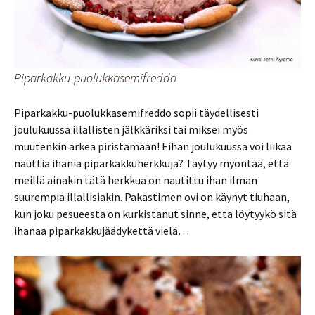
Piparkakku-puolukkasemifreddo
Piparkakku-puolukkasemifreddo sopii täydellisesti
joulukuussa illallisten jälkkäriksi tai miksei myös
muutenkin arkea piristämään! Eihän joulukuussa voi liikaa
nauttia ihania piparkakkuherkkuja? Täytyy myöntää, että
meillä ainakin tätä herkkua on nautittu ihan ilman
suurempia illallisiakin. Pakastimen ovi on käynyt tiuhaan,
kun joku pesueesta on kurkistanut sinne, että löytyykö sitä
ihanaa piparkakkujäädykettä vielä…