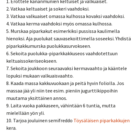
1. Erottele kananmunien keltuiset ja valkuaiset.
2. Vatkaa keltuaiset ja sokeri vaahdoksi.
3. Vatkaa valkuaiset omassa kulhossa kovaksi vaahdoksi.
4. Vatkaa kerma vaahdoksi myös omassa kulhossa.
5. Murskaa piparkakut esimerkiksi pussissa kaulimella
hienoksi. Aja puolukat sauvasekoittimella soseeksi. Yhdistä
piparkakkumurska puolukkasurvokseen.
6. Sekoita puolukka-piparkkakkuseos vaahdotettuun
keltuaissokeriseokseen.
7. Sekoita joukkoon seuraavaksi kermavaahto ja kääntele
lopuksi mukaan valkuaisvaahto.
8. Kaada massa kakkuvuokaan ja peitä hyvin foliolla. Jos
massaa jää yli niin tee esim. pieniin jugurttikippoihin
muutama yksittäinen annos.
9. Laita vuoka pakkaseen, vähintään 6 tuntia, mutta
mielellään yön yli.
10. Tarjoa jouluinen semifreddo
Töysäläisen piparkakkujen
kera.