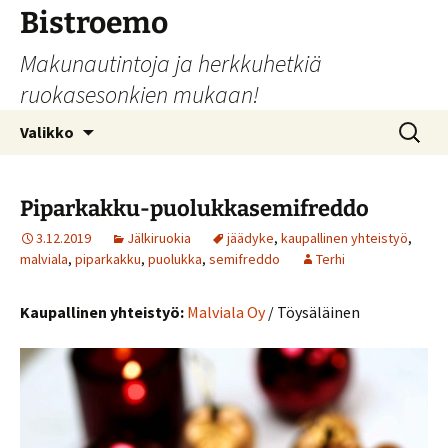
Siirry
Bistroemo
sisältöön
Makunautintoja ja herkkuhetkiä
ruokasesonkien mukaan!
Haku:
Valikko
Piparkakku-puolukkasemifreddo
3.12.2019
Jälkiruokia
jäädyke
,
kaupallinen yhteistyö
,
malviala
,
piparkakku
,
puolukka
,
semifreddo
Terhi
Kaupallinen yhteistyö:
Malviala Oy
/ Töysäläinen