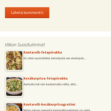
Viikon Suosituimmat
Kantarelli-fetapiirakka
En ollut suunnitellut sienestystä sen enempää…
Kesäkurpitsa-fetapiirakka
Aamulla tuli niin kaatamalla vettä, että…
Kantarelli-kesäkurpitsagratiini
Viime syksyn pienestä kantarellisaaliistani on vielä…