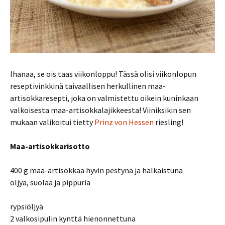
Ihanaa, se ois taas viikonloppu! Tässä olisi viikonlopun
reseptivinkkinä taivaallisen herkullinen maa-
artisokkaresepti, joka on valmistettu oikein kuninkaan
valkoisesta maa-artisokkalajikkeesta! Viiniksikin sen
mukaan valikoitui tietty
Prinz von Hessen
riesling!
Maa-artisokkarisotto
400 g maa-artisokkaa hyvin pestynä ja halkaistuna
öljyä, suolaa ja pippuria
rypsiöljyä
2 valkosipulin kynttä hienonnettuna