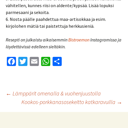
vähitellen, kunnes riisi on aldente/kypsää. Lisää lopuksi
parmesaani ja sekoita.
6. Nosta päälle paahdettua maa-artisokkaa ja esim.
kirjolohen mätiä tai paistettuja herkkusieniä.
Resepti on julkaistu aikaisemmin
Bistroemon
Instagramissa ja
löydettävissä edelleen sieltäkin.
Fa
T
E
W
S
ce
wi
m
h
h
b
tt
ai
at
ar
o
er
l
sA
e
Artikkelien
←
Lämppärit omenalla & vuohenjuustolla
o
p
Kookos-porkkanasosekeitto katkaravuilla
→
k
p
selaus