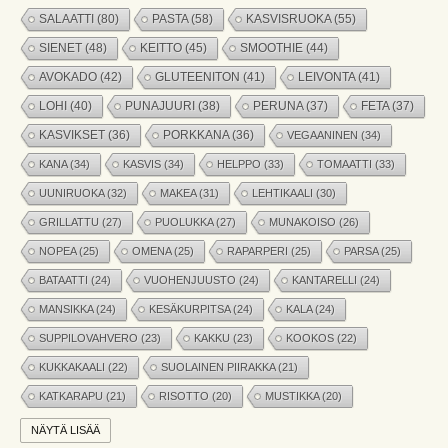
SALAATTI
(80)
PASTA
(58)
KASVISRUOKA
(55)
SIENET
(48)
KEITTO
(45)
SMOOTHIE
(44)
AVOKADO
(42)
GLUTEENITON
(41)
LEIVONTA
(41)
LOHI
(40)
PUNAJUURI
(38)
PERUNA
(37)
FETA
(37)
KASVIKSET
(36)
PORKKANA
(36)
VEGAANINEN
(34)
KANA
(34)
KASVIS
(34)
HELPPO
(33)
TOMAATTI
(33)
UUNIRUOKA
(32)
MAKEA
(31)
LEHTIKAALI
(30)
GRILLATTU
(27)
PUOLUKKA
(27)
MUNAKOISO
(26)
NOPEA
(25)
OMENA
(25)
RAPARPERI
(25)
PARSA
(25)
BATAATTI
(24)
VUOHENJUUSTO
(24)
KANTARELLI
(24)
MANSIKKA
(24)
KESÄKURPITSA
(24)
KALA
(24)
SUPPILOVAHVERO
(23)
KAKKU
(23)
KOOKOS
(22)
KUKKAKAALI
(22)
SUOLAINEN PIIRAKKA
(21)
KATKARAPU
(21)
RISOTTO
(20)
MUSTIKKA
(20)
MARJAT
(19)
APPELSIINI
(19)
PINAATTI
(19)
NÄYTÄ LISÄÄ