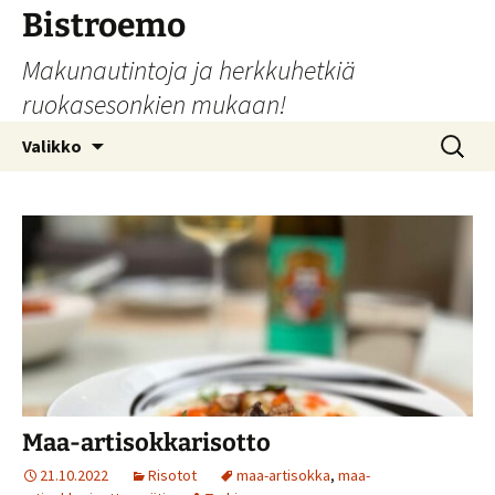
Siirry
Bistroemo
sisältöön
Makunautintoja ja herkkuhetkiä
ruokasesonkien mukaan!
Haku:
Valikko
Maa-artisokkarisotto
21.10.2022
Risotot
maa-artisokka
,
maa-