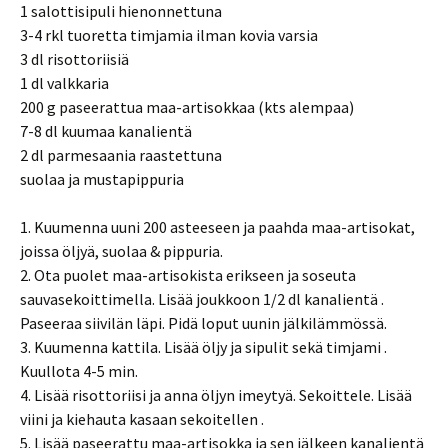
1 salottisipuli hienonnettuna
3-4 rkl tuoretta timjamia ilman kovia varsia
3 dl risottoriisiä
1 dl valkkaria
200 g paseerattua maa-artisokkaa (kts alempaa)
7-8 dl kuumaa kanalientä
2 dl parmesaania raastettuna
suolaa ja mustapippuria
1. Kuumenna uuni 200 asteeseen ja paahda maa-artisokat,
joissa öljyä, suolaa & pippuria.
2. Ota puolet maa-artisokista erikseen ja soseuta
sauvasekoittimella. Lisää joukkoon 1/2 dl kanalientä .
Paseeraa siivilän läpi. Pidä loput uunin jälkilämmössä.
3. Kuumenna kattila. Lisää öljy ja sipulit sekä timjami .
Kuullota 4-5 min.
4. Lisää risottoriisi ja anna öljyn imeytyä. Sekoittele. Lisää
viini ja kiehauta kasaan sekoitellen .
5. Lisää paseerattu maa-artisokka ja sen jälkeen kanalientä