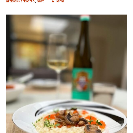
artisokkarisotto
,
mäti
Terhi