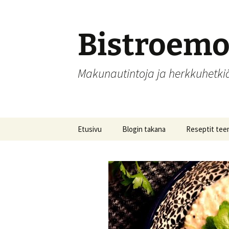
Siirry
sisältöön
Bistroem
Makunautintoja ja herkkuhetk
Etusivu
Blogin takana
Reseptit tee
Aamupalat
Alkupalat
Hedelmät, hill
säilöntä
Joulu