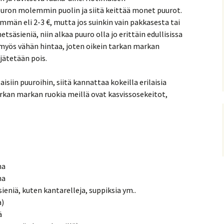
uron molemmin puolin ja siitä keittää monet puurot.
män eli 2-3 €, mutta jos suinkin vain pakkasesta tai
tsäsieniä, niin alkaa puuro olla jo erittäin edullisissa
 myös vähän hintaa, joten oikein tarkan markan
 jätetään pois.
isiin puuroihin, siitä kannattaa kokeilla erilaisia
rkan markan ruokia meillä ovat kasvissosekeitot,
na
na
sieniä, kuten kantarelleja, suppiksia ym..
a)
ä