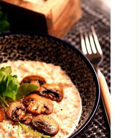
vonnaiset