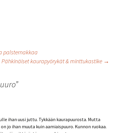
a palsternakkaa
Pähkinäiset kaurapyörykät & minttukastike
→
puuro
”
lle ihan uusi juttu. Tykkään kaurapuurosta. Mutta
 on jo ihan muuta kuin aamiaispuuro. Kunnon ruokaa.