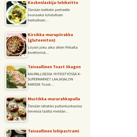
Koskenlaskija-lohikeitto
Tänään keittelin perheelle
lounaaksi lohdullisen
herkullisen…
Kirsikka-murupiirakka
(gluteeniton)
Löysin joku aika sitten Pirkalta
kivettömiä…
Taivaallinen Toast Skagen
KAUPALLISESSA YHTEISTYÖSSÄ K-
SUPERMARKET LAAJASALON
KANSSA Toast…
Mustikka-mururahkapulla
Tänään lähetän pullantuoksuisia
terveisiä täältä meidän…
Taivaallinen lohipastrami