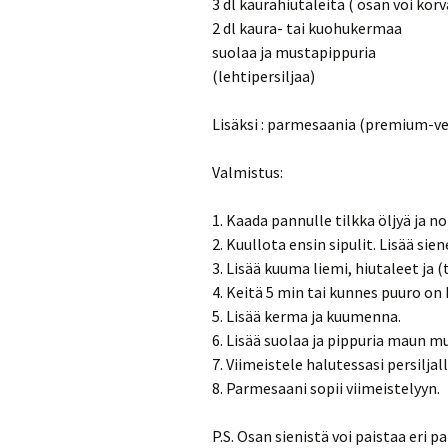
3 dl kaurahiutaleita ( osan voi kor
2 dl kaura- tai kuohukermaa
suolaa ja mustapippuria
(lehtipersiljaa)
Lisäksi : parmesaania (premium-v
Valmistus:
1. Kaada pannulle tilkka öljyä ja no
2. Kuullota ensin sipulit. Lisää sien
3. Lisää kuuma liemi, hiutaleet ja (
4. Keitä 5 min tai kunnes puuro on 
5. Lisää kerma ja kuumenna.
6. Lisää suolaa ja pippuria maun m
7. Viimeistele halutessasi persiljall
8. Parmesaani sopii viimeistelyyn.
P.S. Osan sienistä voi paistaa eri p