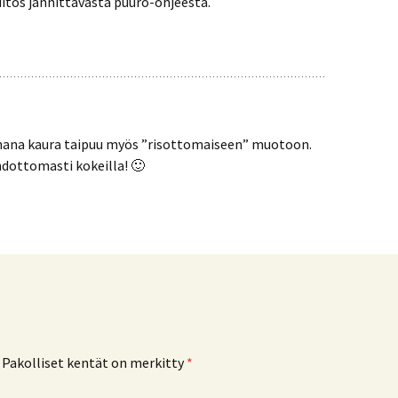
iitos jännittävästä puuro-ohjeesta.
 ihana kaura taipuu myös ”risottomaiseen” muotoon.
dottomasti kokeilla! 🙂
Pakolliset kentät on merkitty
*