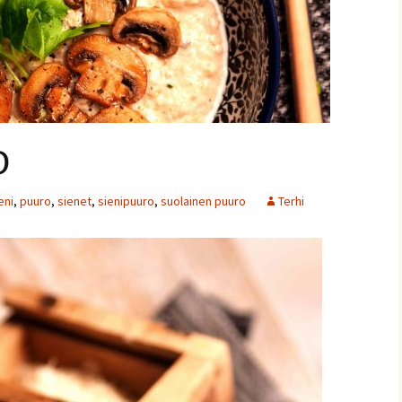
o
ja
eni
,
puuro
,
sienet
,
sienipuuro
,
suolainen puuro
Terhi
nnaiset