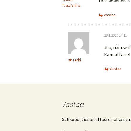
Tätä kokeilen. K
Tuula’s life
Vastaa
28.1.2020 17:11
Juu, näin se
Kannattaa eh
Terhi
Vastaa
Vastaa
Sähköpostiosoitettasi ei julkaista.