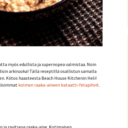
utta myös edullista ja supernopea valmistaa. Noin
lisin arkiruoka! Tällä reseptillä osallistun samalla
n. Kiitos haasteesta Beach House Kitchenin Heli!
llisimmat
kolmen raaka-aineen bataatti-fetapihvit
.
n ja ravitseva raaka-aine. Kotimaisen