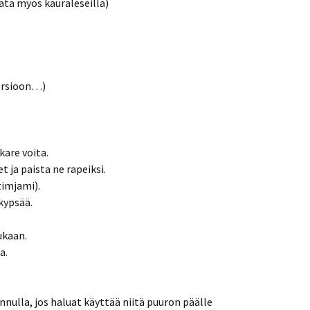
vata myös kauraleseillä)
ersioon…)
kare voita.
et ja paista ne rapeiksi.
timjami).
kypsää.
ukaan.
a.
annulla, jos haluat käyttää niitä puuron päälle