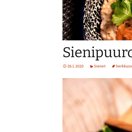
Jälkiruokia
Juomia
Kalaruokia
Sienipuur
Kasvisherkku
26.1.2020
Sienet
Keitot
herkkusi
Liharuokia
Lintu
Lisukkeet
Makeat leivo