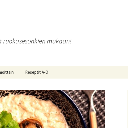
o
iä ruokasesonkien mukaan!
moittain
Reseptit A-Ö
ot ja