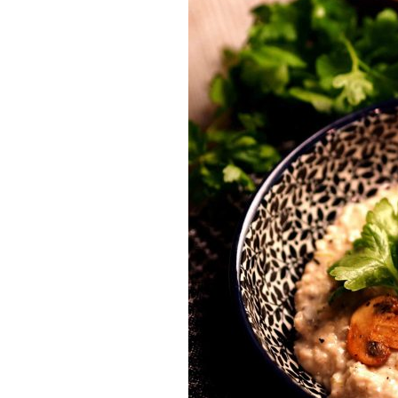
Munakkaat
Pastat
Pizzat
Risotot
Salaatit
Sienet
Suolaiset lei