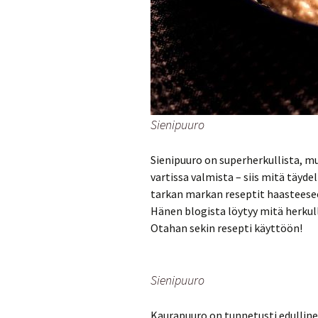
Sienipuuro
Sienipuuro on superherkullista, m
vartissa valmista – siis mitä täydel
tarkan markan reseptit haasteesee
Hänen blogista löytyy mitä herku
Otahan sekin resepti käyttöön!
Sienipuuro
Kaurapuuro on tunnetusti edulline