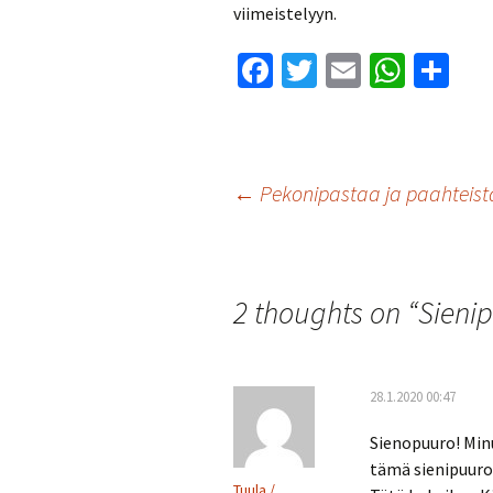
viimeistelyyn.
Fa
T
E
W
S
ce
wi
m
h
h
b
tt
ai
at
ar
o
er
l
sA
e
Artikkelien
←
Pekonipastaa ja paahteist
o
p
k
p
selaus
2 thoughts on “
Sieni
28.1.2020 00:47
Sienopuuro! Minu
tämä sienipuuro
Tuula /