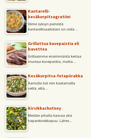
Kantarelli-
kesäkurpitsagratiini
Viime syksyn pienestä
kantarellisaaliistani on vielä…
Grillattua kuvepaistia eli
bavettea
Grillasimme ensimmäistä kertaa
mureaa kuvepaistia, mutta…
Kesäkurpitsa-fetapiirakka
Aamulla tuli niin kaatamalla
vettä, että…
Kirsikkachutney
Meidän pihalla kasvaa yksi
hapankirsikkapuu. Lähes…