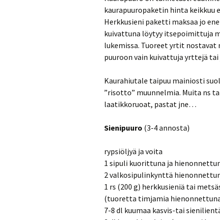
kaurapuuropaketin hinta keikkuu e
Herkkusieni paketti maksaa jo enem
kuivattuna löytyy itsepoimittuja me
lukemissa. Tuoreet yrtit nostavat
puuroon vain kuivattuja yrttejä tai
Kaurahiutale taipuu mainiosti suola
”risotto” muunnelmia. Muita ns ta
laatikkoruoat, pastat jne…
Sienipuuro
(3-4 annosta)
rypsiöljyä ja voita
1 sipuli kuorittuna ja hienonnettu
2 valkosipulinkynttä hienonnettu
1 rs (200 g) herkkusieniä tai metsä
(tuoretta timjamia hienonnettun
7-8 dl kuumaa kasvis-tai sienilient