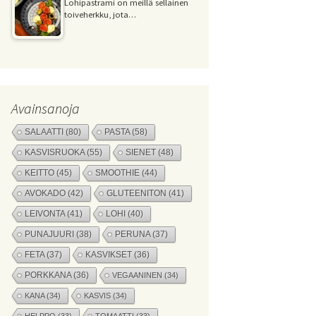
Lohipastrami on meillä sellainen
toiveherkku, jota…
Avainsanoja
SALAATTI
(80)
PASTA
(58)
KASVISRUOKA
(55)
SIENET
(48)
KEITTO
(45)
SMOOTHIE
(44)
AVOKADO
(42)
GLUTEENITON
(41)
LEIVONTA
(41)
LOHI
(40)
PUNAJUURI
(38)
PERUNA
(37)
FETA
(37)
KASVIKSET
(36)
PORKKANA
(36)
VEGAANINEN
(34)
KANA
(34)
KASVIS
(34)