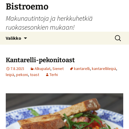
Siirry
Bistroemo
sisältöön
Makunautintoja ja herkkuhetkiä
ruokasesonkien mukaan!
Haku:
Valikko
Kantarelli-pekonitoast
7.8.2015
Alkupalat
,
Sienet
kantarelli
,
kantarellileipä
,
leipä
,
pekoni
,
toast
Terhi