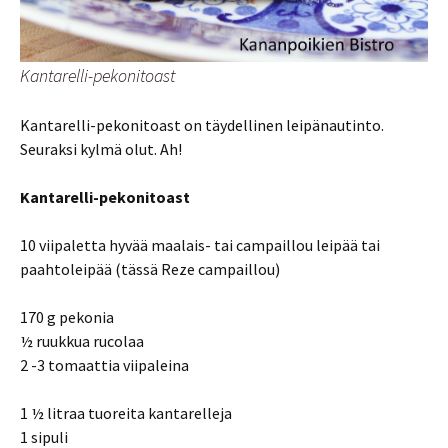
Kantarelli-pekonitoast
Kantarelli-pekonitoast on täydellinen leipänautinto.
Seuraksi kylmä olut. Ah!
Kantarelli-pekonitoast
10 viipaletta hyvää maalais- tai campaillou leipää tai
paahtoleipää (tässä Reze campaillou)
170 g pekonia
½ ruukkua rucolaa
2 -3 tomaattia viipaleina
1 ½ litraa tuoreita kantarelleja
1 sipuli