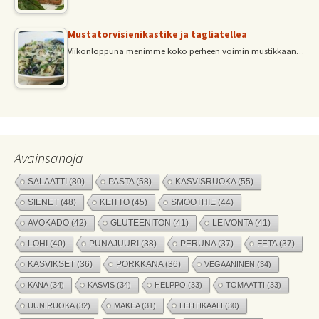
Mustatorvisienikastike ja tagliatellea
Viikonloppuna menimme koko perheen voimin mustikkaan…
Avainsanoja
SALAATTI
(80)
PASTA
(58)
KASVISRUOKA
(55)
SIENET
(48)
KEITTO
(45)
SMOOTHIE
(44)
AVOKADO
(42)
GLUTEENITON
(41)
LEIVONTA
(41)
LOHI
(40)
PUNAJUURI
(38)
PERUNA
(37)
FETA
(37)
KASVIKSET
(36)
PORKKANA
(36)
VEGAANINEN
(34)
KANA
(34)
KASVIS
(34)
HELPPO
(33)
TOMAATTI
(33)
UUNIRUOKA
(32)
MAKEA
(31)
LEHTIKAALI
(30)