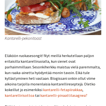
Kantarelli-pekonitoast
Eläköön ruokasesongit! Nyt meillä herkutellaan paljon
erilaisilla kantarelliruoialla, kun sienet ovat
parhaimmillaan. Sesonkiherkku maistuu vielä paremmalta,
kun raaka-ainetta hyödyntää monin tavoin. Eikä tule
kyllästyminen heti vastaan. Blogissani onkin ollut viime
aikoina tarjolla monenlaisia kantarellireseptejä. Oletko
kokeillut jo esimerkiksi
kantarelli-fetapiirakkaa
,
kantarellirisottoa
tai
kantarelli-pinaattilasagnea?