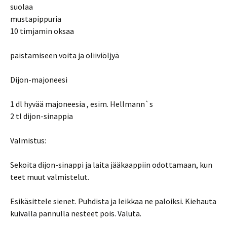
suolaa
mustapippuria
10 timjamin oksaa
paistamiseen voita ja oliiviöljyä
Dijon-majoneesi
1 dl hyvää majoneesia , esim. Hellmann`s
2 tl dijon-sinappia
Valmistus:
Sekoita dijon-sinappi ja laita jääkaappiin odottamaan, kun
teet muut valmistelut.
Esikäsittele sienet. Puhdista ja leikkaa ne paloiksi. Kiehauta
kuivalla pannulla nesteet pois. Valuta.