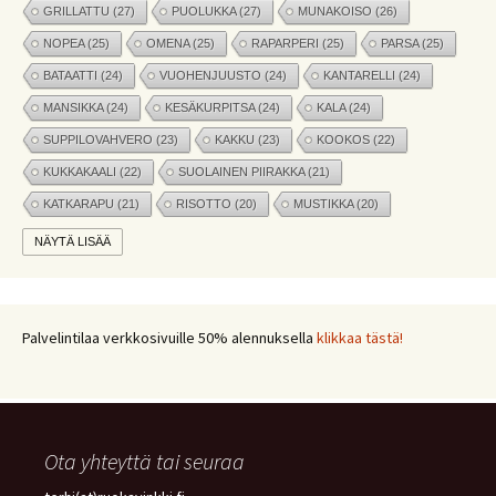
GRILLATTU
(27)
PUOLUKKA
(27)
MUNAKOISO
(26)
NOPEA
(25)
OMENA
(25)
RAPARPERI
(25)
PARSA
(25)
BATAATTI
(24)
VUOHENJUUSTO
(24)
KANTARELLI
(24)
MANSIKKA
(24)
KESÄKURPITSA
(24)
KALA
(24)
SUPPILOVAHVERO
(23)
KAKKU
(23)
KOOKOS
(22)
KUKKAKAALI
(22)
SUOLAINEN PIIRAKKA
(21)
KATKARAPU
(21)
RISOTTO
(20)
MUSTIKKA
(20)
MARJAT
(19)
APPELSIINI
(19)
PINAATTI
(19)
NÄYTÄ LISÄÄ
NYHTÖKAURA
(18)
KIKHERNE
(18)
LEIPÄ
(18)
LISUKE
(17)
INKIVÄÄRI
(17)
MANGO
(17)
JÄLKIRUOKA
(17)
PAPRIKA
(17)
COUSCOUS
(17)
Palvelintilaa verkkosivuille 50% alennuksella
klikkaa tästä!
VEGE
(16)
SITRUUNA
(16)
MEKSIKOLAINEN
(15)
PIIRAKKA
(15)
Ota yhteyttä tai seuraa