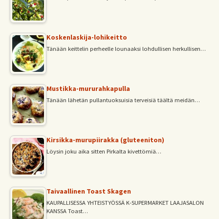
Koskenlaskija-lohikeitto
Tänään keittelin perheelle lounaaksi lohdullisen herkullisen…
Mustikka-mururahkapulla
Tänään lähetän pullantuoksuisia terveisiä täältä meidän…
Kirsikka-murupiirakka (gluteeniton)
Löysin joku aika sitten Pirkalta kivettömiä…
Taivaallinen Toast Skagen
KAUPALLISESSA YHTEISTYÖSSÄ K-SUPERMARKET LAAJASALON
KANSSA Toast…