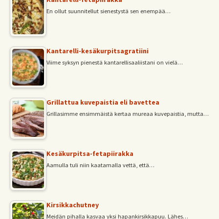
En ollut suunnitellut sienestystä sen enempää…
Kantarelli-kesäkurpitsagratiini
Viime syksyn pienestä kantarellisaaliistani on vielä…
Grillattua kuvepaistia eli bavettea
Grillasimme ensimmäistä kertaa mureaa kuvepaistia, mutta…
Kesäkurpitsa-fetapiirakka
Aamulla tuli niin kaatamalla vettä, että…
Kirsikkachutney
Meidän pihalla kasvaa yksi hapankirsikkapuu. Lähes…