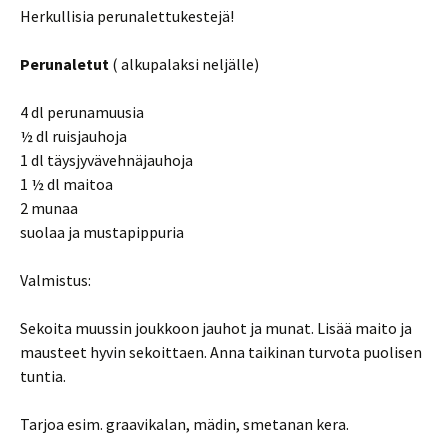
Herkullisia perunalettukestejä!
Perunaletut
( alkupalaksi neljälle)
4 dl perunamuusia
½ dl ruisjauhoja
1 dl täysjyvävehnäjauhoja
1 ½ dl maitoa
2 munaa
suolaa ja mustapippuria
Valmistus:
Sekoita muussin joukkoon jauhot ja munat. Lisää maito ja
mausteet hyvin sekoittaen. Anna taikinan turvota puolisen
tuntia.
Tarjoa esim. graavikalan, mädin, smetanan kera.