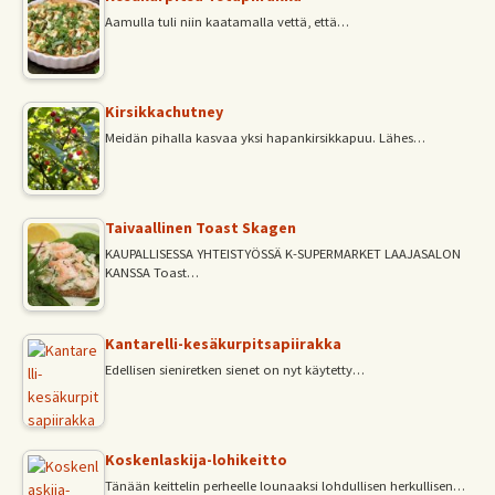
Aamulla tuli niin kaatamalla vettä, että…
Kirsikkachutney
Meidän pihalla kasvaa yksi hapankirsikkapuu. Lähes…
Taivaallinen Toast Skagen
KAUPALLISESSA YHTEISTYÖSSÄ K-SUPERMARKET LAAJASALON
KANSSA Toast…
Kantarelli-kesäkurpitsapiirakka
Edellisen sieniretken sienet on nyt käytetty…
Koskenlaskija-lohikeitto
Tänään keittelin perheelle lounaaksi lohdullisen herkullisen…