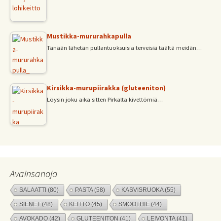
Mustikka-mururahkapulla
Tänään lähetän pullantuoksuisia terveisiä täältä meidän…
Kirsikka-murupiirakka (gluteeniton)
Löysin joku aika sitten Pirkalta kivettömiä…
Avainsanoja
SALAATTI
(80)
PASTA
(58)
KASVISRUOKA
(55)
SIENET
(48)
KEITTO
(45)
SMOOTHIE
(44)
AVOKADO
(42)
GLUTEENITON
(41)
LEIVONTA
(41)