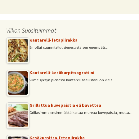
Viikon Suosituimmat
Kantarelli-fetapiirakka
En ollut suunnitellut sienestystä sen enempää…
Kantarelli-kesäkurpitsagratiini
Viime syksyn pienestä kantarellisaaliistani on vielä…
Grillattua kuvepaistia eli bavettea
Grillasimme ensimmäistä kertaa mureaa kuvepaistia, mutta…
Kesäkurpitsa-fetapiirakka