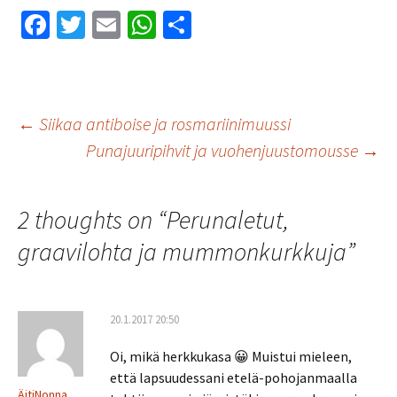
Fa
T
E
W
S
ce
wi
m
h
h
b
tt
ai
at
ar
o
er
l
sA
e
Artikkelien
←
Siikaa antiboise ja rosmariinimuussi
o
p
Punajuuripihvit ja vuohenjuustomousse
→
k
p
selaus
2 thoughts on “
Perunaletut,
graavilohta ja mummonkurkkuja
”
20.1.2017 20:50
Oi, mikä herkkukasa 😀 Muistui mieleen,
että lapsuudessani etelä-pohojanmaalla
ÄitiNonna