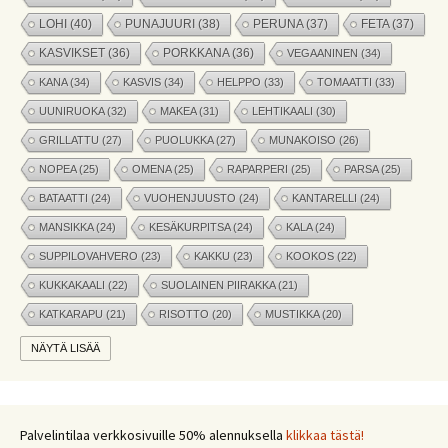
LOHI
(40)
PUNAJUURI
(38)
PERUNA
(37)
FETA
(37)
KASVIKSET
(36)
PORKKANA
(36)
VEGAANINEN
(34)
KANA
(34)
KASVIS
(34)
HELPPO
(33)
TOMAATTI
(33)
UUNIRUOKA
(32)
MAKEA
(31)
LEHTIKAALI
(30)
GRILLATTU
(27)
PUOLUKKA
(27)
MUNAKOISO
(26)
NOPEA
(25)
OMENA
(25)
RAPARPERI
(25)
PARSA
(25)
BATAATTI
(24)
VUOHENJUUSTO
(24)
KANTARELLI
(24)
MANSIKKA
(24)
KESÄKURPITSA
(24)
KALA
(24)
SUPPILOVAHVERO
(23)
KAKKU
(23)
KOOKOS
(22)
KUKKAKAALI
(22)
SUOLAINEN PIIRAKKA
(21)
KATKARAPU
(21)
RISOTTO
(20)
MUSTIKKA
(20)
MARJAT
(19)
APPELSIINI
(19)
PINAATTI
(19)
NÄYTÄ LISÄÄ
NYHTÖKAURA
(18)
KIKHERNE
(18)
LEIPÄ
(18)
LISUKE
(17)
INKIVÄÄRI
(17)
MANGO
(17)
JÄLKIRUOKA
(17)
PAPRIKA
(17)
COUSCOUS
(17)
Palvelintilaa verkkosivuille 50% alennuksella
klikkaa tästä!