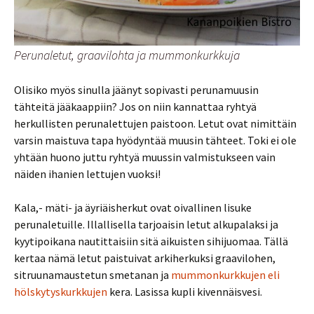
Perunaletut, graavilohta ja mummonkurkkuja
Olisiko myös sinulla jäänyt sopivasti perunamuusin
tähteitä jääkaappiin? Jos on niin kannattaa ryhtyä
herkullisten perunalettujen paistoon. Letut ovat nimittäin
varsin maistuva tapa hyödyntää muusin tähteet. Toki ei ole
yhtään huono juttu ryhtyä muussin valmistukseen vain
näiden ihanien lettujen vuoksi!
Kala,- mäti- ja äyriäisherkut ovat oivallinen lisuke
perunaletuille. Illallisella tarjoaisin letut alkupalaksi ja
kyytipoikana nautittaisiin sitä aikuisten sihijuomaa. Tällä
kertaa nämä letut paistuivat arkiherkuksi graavilohen,
sitruunamaustetun smetanan ja
mummonkurkkujen eli
hölskytyskurkkujen
kera. Lasissa kupli kivennäisvesi.