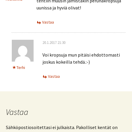
tehtiin muusin jämistäkin perunakropsuja
uunissa ja hyviä olivat!
Vastaa
20.1.2017 21:30
Voi kropsuja mun pitäisi ehdottomasti
joskus kokeilla tehdä.:-)
Terhi
Vastaa
Vastaa
Sähköpostiosoitettasi ei julkaista.
Pakolliset kentät on