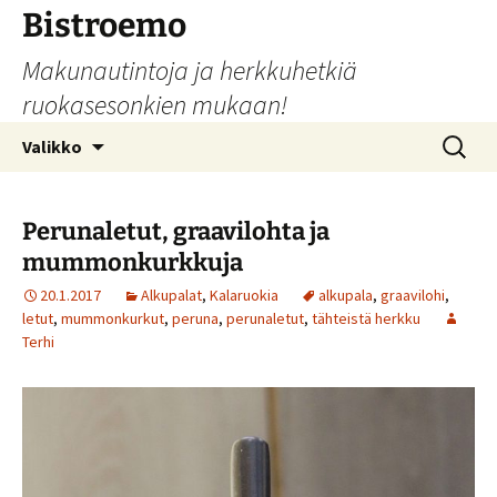
Siirry
Bistroemo
sisältöön
Makunautintoja ja herkkuhetkiä
ruokasesonkien mukaan!
Haku:
Valikko
Perunaletut, graavilohta ja
mummonkurkkuja
20.1.2017
Alkupalat
,
Kalaruokia
alkupala
,
graavilohi
,
letut
,
mummonkurkut
,
peruna
,
perunaletut
,
tähteistä herkku
Terhi