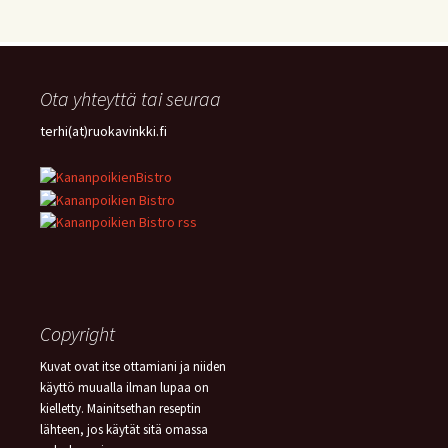
VEGE
(16)
SITRUUNA
(16)
MEKSIKOLAINEN
(15)
PIIRAKKA
(15)
Ota yhteyttä tai seuraa
terhi(at)ruokavinkki.fi
Copyright
Kuvat ovat itse ottamiani ja niiden
käyttö muualla ilman lupaa on
kielletty. Mainitsethan reseptin
lähteen, jos käytät sitä omassa