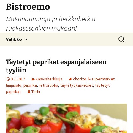
Siirry
Bistroemo
sisältöön
Makunautintoja ja herkkuhetkiä
ruokasesonkien mukaan!
Haku:
Valikko
Täytetyt paprikat espanjalaiseen
tyyliin
9.2.2017
Kasvisherkkuja
chorizo
,
k-supermarket
laajasalo
,
paprika
,
retroruoka
,
täytetyt kasvikset
,
täytetyt
paprikat
Terhi