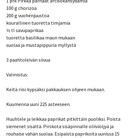
1 prk Pirkka parhaat artisokansydämiä
100 g chorizoa
200 g vuohenjuustoa
kourallinen tuoretta timjamia
½ tl savupaprikaa
tuoretta basilikaa maun mukaan
suolaa ja mustapippuria myllystä
3 paahtoleivän siivua
Valmistus:
Keitä riisi kypsäksi pakkauksen ohjeen mukaan.
Kuumenna uuni 225 asteeseen.
Huuhtele ja leikkaa paprikat pitkittäin puoliksi. Poista
siemenet sisältä. Pirskota sisäpinnalle oliiviöljyä ja
rouhaise vähän suolaa. Esipaista paprikoita uunissa 15