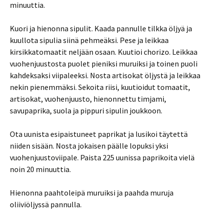
minuuttia.
Kuori ja hienonna sipulit. Kaada pannulle tilkka öljyä ja
kuullota sipulia siinä pehmeäksi. Pese ja leikkaa
kirsikkatomaatit neljään osaan. Kuutioi chorizo. Leikkaa
vuohenjuustosta puolet pieniksi muruiksi ja toinen puoli
kahdeksaksi viipaleeksi. Nosta artisokat öljystä ja leikkaa
nekin pienemmäksi. Sekoita riisi, kuutioidut tomaatit,
artisokat, vuohenjuusto, hienonnettu timjami,
savupaprika, suola ja pippuri sipulin joukkoon.
Ota uunista esipaistuneet paprikat ja lusikoi täytettä
niiden sisään. Nosta jokaisen päälle lopuksi yksi
vuohenjuustoviipale. Paista 225 uunissa paprikoita vielä
noin 20 minuuttia.
Hienonna paahtoleipä muruiksi ja paahda muruja
oliiviöljyssä pannulla.