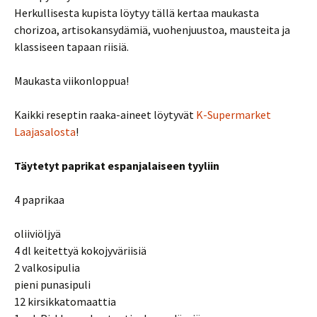
Herkullisesta kupista löytyy tällä kertaa maukasta
chorizoa, artisokansydämiä, vuohenjuustoa, mausteita ja
klassiseen tapaan riisiä.
Maukasta viikonloppua!
Kaikki reseptin raaka-aineet löytyvät
K-Supermarket
Laajasalosta
!
Täytetyt paprikat espanjalaiseen tyyliin
4 paprikaa
oliiviöljyä
4 dl keitettyä kokojyväriisiä
2 valkosipulia
pieni punasipuli
12 kirsikkatomaattia