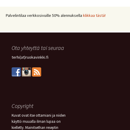
LISUKE
(17)
INKIVÄÄRI
(17)
MANGO
(17)
JÄLKIRUOKA
(17)
PAPRIKA
(17)
COUSCOUS
(17)
Palvelintilaa verkkosivuille 50% alennuksella
klikkaa tästä!
VEGE
(16)
SITRUUNA
(16)
MEKSIKOLAINEN
(15)
PIIRAKKA
(15)
Ota yhteyttä tai seuraa
terhi(at)ruokavinkki.fi
Copyright
Kuvat ovat itse ottamiani ja niiden
käyttö muualla ilman lupaa on
kielletty. Mainitsethan reseptin