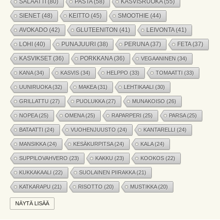
SALAATTI
(80)
PASTA
(58)
KASVISRUOKA
(55)
SIENET
(48)
KEITTO
(45)
SMOOTHIE
(44)
AVOKADO
(42)
GLUTEENITON
(41)
LEIVONTA
(41)
LOHI
(40)
PUNAJUURI
(38)
PERUNA
(37)
FETA
(37)
KASVIKSET
(36)
PORKKANA
(36)
VEGAANINEN
(34)
KANA
(34)
KASVIS
(34)
HELPPO
(33)
TOMAATTI
(33)
UUNIRUOKA
(32)
MAKEA
(31)
LEHTIKAALI
(30)
GRILLATTU
(27)
PUOLUKKA
(27)
MUNAKOISO
(26)
NOPEA
(25)
OMENA
(25)
RAPARPERI
(25)
PARSA
(25)
BATAATTI
(24)
VUOHENJUUSTO
(24)
KANTARELLI
(24)
MANSIKKA
(24)
KESÄKURPITSA
(24)
KALA
(24)
SUPPILOVAHVERO
(23)
KAKKU
(23)
KOOKOS
(22)
KUKKAKAALI
(22)
SUOLAINEN PIIRAKKA
(21)
KATKARAPU
(21)
RISOTTO
(20)
MUSTIKKA
(20)
MARJAT
(19)
APPELSIINI
(19)
PINAATTI
(19)
NÄYTÄ LISÄÄ
NYHTÖKAURA
(18)
KIKHERNE
(18)
LEIPÄ
(18)