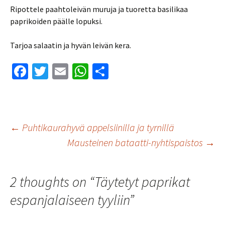
Ripottele paahtoleivän muruja ja tuoretta basilikaa
paprikoiden päälle lopuksi.
Tarjoa salaatin ja hyvän leivän kera.
Fa
T
E
W
S
ce
wi
m
h
h
b
tt
ai
at
ar
o
er
l
sA
e
Artikkelien
←
Puhtikaurahyvä appelsiinilla ja tyrnillä
o
p
Mausteinen bataatti-nyhtispaistos
→
k
p
selaus
2 thoughts on “
Täytetyt paprikat
espanjalaiseen tyyliin
”