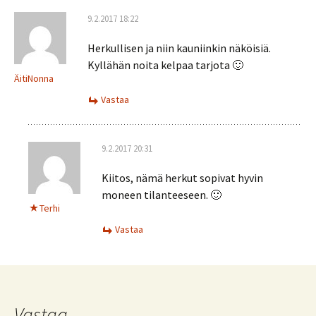
9.2.2017 18:22
Herkullisen ja niin kauniinkin näköisiä.
Kyllähän noita kelpaa tarjota 🙂
ÄitiNonna
Vastaa
9.2.2017 20:31
Kiitos, nämä herkut sopivat hyvin
moneen tilanteeseen. 🙂
Terhi
Vastaa
Vastaa